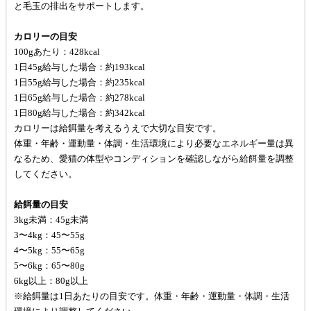
と毛玉の排出をサポートします。
カロリーの目安
100gあたり：428kcal
1日45g給与した場合：約193kcal
1日55g給与した場合：約235kcal
1日65g給与した場合：約278kcal
1日80g給与した場合：約342kcal
カロリーは給餌量を考えるうえで大切な目安です。
体重・年齢・運動量・体調・生活環境により必要なエネルギー量は異
なるため、愛猫の体型やコンディションを確認しながら給餌量を調整
してください。
給餌量の目安
3kg未満：45g未満
3〜4kg：45〜55g
4〜5kg：55〜65g
5〜6kg：65〜80g
6kg以上：80g以上
※給餌量は1日あたりの目安です。体重・年齢・運動量・体調・生活