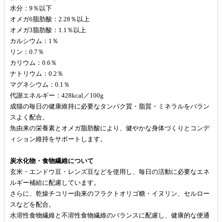
水分：9％以下
オメガ6脂肪酸：2.28％以上
オメガ3脂肪酸：1.1％以上
カルシウム：1％
リン：0.7％
カリウム：0.6％
ナトリウム：0.2％
マグネシウム：0.1％
代謝エネルギー：428kcal／100g
成猫の毎日の健康維持に必要なタンパク質・脂質・ミネラルをバラン
スよく配合。
魚由来の栄養素とオメガ脂肪酸により、健やかな身体づくりとコンデ
ィション維持をサポートします。
炭水化物・食物繊維について
玄米・エンドウ豆・レンズ豆などを使用し、毎日の活動に必要なエネ
ルギー補給に配慮しています。
さらに、乾燥チコリー由来のフラクトオリゴ糖・イヌリン、セルロー
スなどを配合。
水溶性食物繊維と不溶性食物繊維のバランスに配慮し、健康的な便通