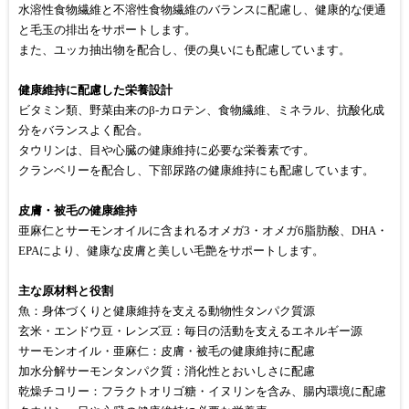
水溶性食物繊維と不溶性食物繊維のバランスに配慮し、健康的な便通
と毛玉の排出をサポートします。
また、ユッカ抽出物を配合し、便の臭いにも配慮しています。
健康維持に配慮した栄養設計
ビタミン類、野菜由来のβ-カロテン、食物繊維、ミネラル、抗酸化成
分をバランスよく配合。
タウリンは、目や心臓の健康維持に必要な栄養素です。
クランベリーを配合し、下部尿路の健康維持にも配慮しています。
皮膚・被毛の健康維持
亜麻仁とサーモンオイルに含まれるオメガ3・オメガ6脂肪酸、DHA・
EPAにより、健康な皮膚と美しい毛艶をサポートします。
主な原材料と役割
魚：身体づくりと健康維持を支える動物性タンパク質源
玄米・エンドウ豆・レンズ豆：毎日の活動を支えるエネルギー源
サーモンオイル・亜麻仁：皮膚・被毛の健康維持に配慮
加水分解サーモンタンパク質：消化性とおいしさに配慮
乾燥チコリー：フラクトオリゴ糖・イヌリンを含み、腸内環境に配慮