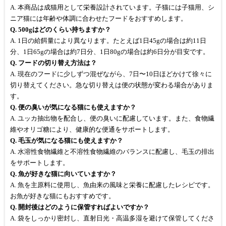
A. 本商品は成猫用として栄養設計されています。子猫には子猫用、シ
ニア猫には年齢や体調に合わせたフードをおすすめします。
Q. 500gはどのくらい持ちますか？
A. 1日の給餌量により異なります。たとえば1日45gの場合は約11日
分、1日65gの場合は約7日分、1日80gの場合は約6日分が目安です。
Q. フードの切り替え方法は？
A. 現在のフードに少しずつ混ぜながら、7日〜10日ほどかけて徐々に
切り替えてください。急な切り替えは便の状態が変わる場合がありま
す。
Q. 便の臭いが気になる猫にも使えますか？
A. ユッカ抽出物を配合し、便の臭いに配慮しています。また、食物繊
維やオリゴ糖により、健康的な便通をサポートします。
Q. 毛玉が気になる猫にも使えますか？
A. 水溶性食物繊維と不溶性食物繊維のバランスに配慮し、毛玉の排出
をサポートします。
Q. 魚が好きな猫に向いていますか？
A. 魚を主原料に使用し、魚由来の風味と栄養に配慮したレシピです。
お魚が好きな猫にもおすすめです。
Q. 開封後はどのように保管すればよいですか？
A. 袋をしっかり密封し、直射日光・高温多湿を避けて保管してくださ