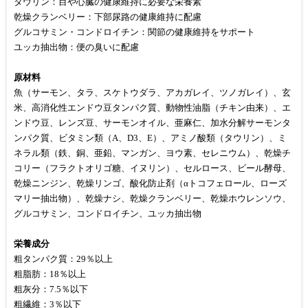
タウリン：目や心臓の健康維持に必要な栄養素
乾燥クランベリー：下部尿路の健康維持に配慮
グルコサミン・コンドロイチン：関節の健康維持をサポート
ユッカ抽出物：便の臭いに配慮
原材料
魚（サーモン、タラ、スケトウダラ、アカガレイ、ツノガレイ）、玄
米、高消化性エンドウ豆タンパク質、動物性油脂（チキン由来）、エ
ンドウ豆、レンズ豆、サーモンオイル、亜麻仁、加水分解サーモンタ
ンパク質、ビタミン類（A、D3、E）、アミノ酸類（タウリン）、ミ
ネラル類（鉄、銅、亜鉛、マンガン、ヨウ素、セレニウム）、乾燥チ
コリー（フラクトオリゴ糖、イヌリン）、セルロース、ビール酵母、
乾燥ニンジン、乾燥リンゴ、酸化防止剤（αトコフェロール、ローズ
マリー抽出物）、乾燥ナシ、乾燥クランベリー、乾燥ホウレンソウ、
グルコサミン、コンドロイチン、ユッカ抽出物
栄養成分
粗タンパク質：29％以上
粗脂肪：18％以上
粗灰分：7.5％以下
粗繊維：3％以下