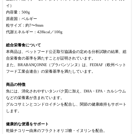
イ）
内容量：500g
原産国：ベルギー
粒サイズ：約7〜9mm
代謝エネルギー：428kcal／100g
総合栄養食について
本商品は、ペットフード公正取引協議会の定める分析試験の結果、総
合栄養食の基準を満たすことが証明されています。
また、BRABANÇONNE（ブラバンソンヌ）は、FEDIAF（欧州ペット
フード工業会連合）の栄養基準を満たしています。
商品の特徴
魚には、消化されやすいタンパク質に加え、DHA・EPA・カルシウム
などの栄養素が含まれています。
グルコサミンとコンドロイチンを配合し、関節の健康維持もサポート
します。
健康的な便通をサポート
乾燥チコリー由来のフラクトオリゴ糖・イヌリンを配合。