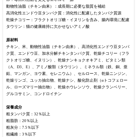
動物性油脂（チキン由来）：成長期に必要な脂質を補給
高消化性エンドウ豆タンパク質：消化性に配慮したタンパク質源
乾燥チコリー：フラクトオリゴ糖・イヌリンを含み、腸内環境に配慮
タウリン：猫の健康維持に欠かせないアミノ酸
原材料
チキン、米、動物性油脂（チキン由来）、高消化性エンドウ豆タンパ
ク質、エンドウ豆、加水分解チキンタンパク質、乾燥チコリー（フラ
クトオリゴ糖、イヌリン）、乾燥ナンキョクオキアミ、ビタミン類
（A、D3、E）、アミノ酸類（タウリン）、ミネラル類（鉄、銅、亜
鉛、マンガン、ヨウ素、セレニウム）、セルロース、乾燥ニンジン、
乾燥リンゴ、ユッカ抽出物、乾燥ナシ、酸化防止剤（αトコフェロー
ル、ローズマリー抽出物）、乾燥ホウレンソウ、乾燥クランベリー、
グルコサミン、コンドロイチン
栄養成分
粗タンパク質：32％以上
粗脂肪：20％以上
粗灰分：7.5％以下
粗繊維：3％以下