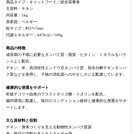
商品タイプ：キャットフード／総合栄養食
主原料：チキン
内容量：1kg
原産国：ベルギー
粒サイズ：約5〜7mm
代謝エネルギー：447kcal／100g
商品の特徴
成長期の子猫に必要なタンパク質・脂質・ビタミン・ミネラルをバラ
ンスよく配合。
チキン、米、高消化性エンドウ豆タンパク質、加水分解チキンタンパ
ク質などを使用し、子猫の消化器へのやさしさにも配慮しています。
健康的な便通をサポート
乾燥チコリー由来のフラクトオリゴ糖・イヌリンを配合。
腸内環境に配慮し、毎日のコンディション維持と健康的な便通をサポ
ートします。
主な原材料と役割
チキン：身体づくりを支える動物性タンパク質源
米：毎日の活動を支えるエネルギー源