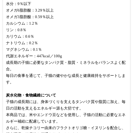
水分：9％以下
オメガ6脂肪酸：3.29％以上
オメガ3脂肪酸：0.59％以上
カルシウム：1.2％
リン：0.8％
カリウム：0.6％
ナトリウム：0.2％
マグネシウム：0.1％
代謝エネルギー：447kcal／100g
成長期の子猫に必要なタンパク質・脂質・ミネラルをバランスよく配
合。
毎日の食事を通じて、子猫の健やかな成長と健康維持をサポートしま
す。
炭水化物・食物繊維について
子猫の成長期には、身体づくりを支えるタンパク質や脂質に加え、毎
日の活動を支えるエネルギー源も大切です。
本商品では、米やエンドウ豆などを使用し、子猫の活動に必要なエネ
ルギー補給に配慮しています。
さらに、乾燥チコリー由来のフラクトオリゴ糖・イヌリンを配合し、