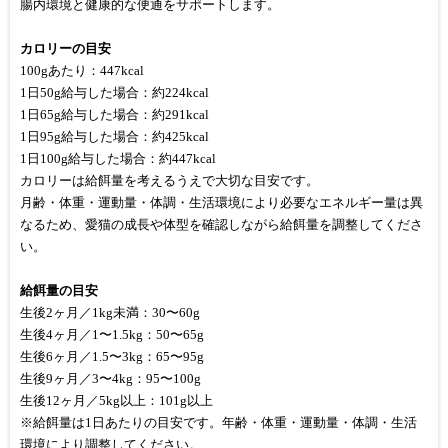
腸内環境と健康的な便通をサポートします。
カロリーの目安
100gあたり：447kcal
1日50g給与した場合：約224kcal
1日65g給与した場合：約291kcal
1日95g給与した場合：約425kcal
1日100g給与した場合：約447kcal
カロリーは給餌量を考えるうえで大切な目安です。
月齢・体重・運動量・体調・生活環境により必要なエネルギー量は異
なるため、愛猫の成長や体型を確認しながら給餌量を調整してくださ
い。
給餌量の目安
生後2ヶ月／1kg未満：30〜60g
生後4ヶ月／1〜1.5kg：50〜65g
生後6ヶ月／1.5〜3kg：65〜95g
生後9ヶ月／3〜4kg：95〜100g
生後12ヶ月／5kg以上：101g以上
※給餌量は1日あたりの目安です。年齢・体重・運動量・体調・生活
環境により調整してください。