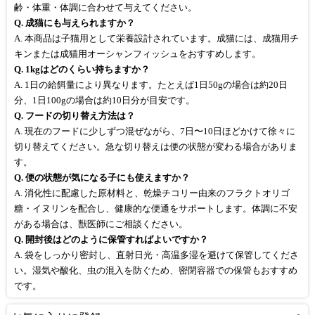
齢・体重・体調に合わせて与えてください。
Q. 成猫にも与えられますか？
A. 本商品は子猫用として栄養設計されています。成猫には、成猫用チ
キンまたは成猫用オーシャンフィッシュをおすすめします。
Q. 1kgはどのくらい持ちますか？
A. 1日の給餌量により異なります。たとえば1日50gの場合は約20日
分、1日100gの場合は約10日分が目安です。
Q. フードの切り替え方法は？
A. 現在のフードに少しずつ混ぜながら、7日〜10日ほどかけて徐々に
切り替えてください。急な切り替えは便の状態が変わる場合がありま
す。
Q. 便の状態が気になる子にも使えますか？
A. 消化性に配慮した原材料と、乾燥チコリー由来のフラクトオリゴ
糖・イヌリンを配合し、健康的な便通をサポートします。体調に不安
がある場合は、獣医師にご相談ください。
Q. 開封後はどのように保管すればよいですか？
A. 袋をしっかり密封し、直射日光・高温多湿を避けて保管してくださ
い。湿気や酸化、虫の混入を防ぐため、密閉容器での保管もおすすめ
です。