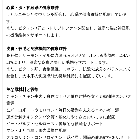
心臓・脳・神経系の健康維持
L-カルニチンとタウリンを配合し、心臓の健康維持に配慮していま
す。
また、ビタミンB群とL-トリプトファンを配合し、健康な脳と神経系
の機能維持をサポートします。
皮膚・被毛と免疫機能の健康維持
亜麻仁とサーモンオイルに含まれるオメガ3・オメガ6脂肪酸、DHA・
EPAにより、健康な皮膚と美しい毛艶をサポートします。
また、ビタミン類、食物繊維、ミネラル、抗酸化成分をバランスよく
配合し、犬本来の免疫機能の健康維持にも配慮しています。
主な原材料と役割
チキン・チキン生肉：身体づくりと健康維持を支える動物性タンパク
質源
玄米・白米・トウモロコシ：毎日の活動を支えるエネルギー源
加水分解チキンタンパク質：消化しやすさとおいしさに配慮
ビートパルプ・セルロース：健康的な便通をサポート
マンノオリゴ糖：腸内環境に配慮
グルコサミン・コンドロイチン・緑イ貝：関節の健康維持をサポート