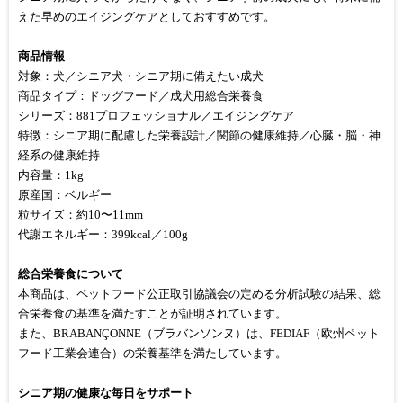
えた早めのエイジングケアとしておすすめです。
商品情報
対象：犬／シニア犬・シニア期に備えたい成犬
商品タイプ：ドッグフード／成犬用総合栄養食
シリーズ：881プロフェッショナル／エイジングケア
特徴：シニア期に配慮した栄養設計／関節の健康維持／心臓・脳・神
経系の健康維持
内容量：1kg
原産国：ベルギー
粒サイズ：約10〜11mm
代謝エネルギー：399kcal／100g
総合栄養食について
本商品は、ペットフード公正取引協議会の定める分析試験の結果、総
合栄養食の基準を満たすことが証明されています。
また、BRABANÇONNE（ブラバンソンヌ）は、FEDIAF（欧州ペット
フード工業会連合）の栄養基準を満たしています。
シニア期の健康な毎日をサポート