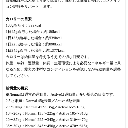
食物繊維を成犬期より多く配合し、健康的な便通と毎日のコンディシ
ョン維持をサポートします。
カロリーの目安
100gあたり：399kcal
1日45g給与した場合：約180kcal
1日135g給与した場合：約539kcal
1日225g給与した場合：約898kcal
1日345g給与した場合：約1,377kcal
カロリーは給餌量を考えるうえで大切な目安です。
体重・年齢・運動量・体調・生活環境により必要なエネルギー量は異
なるため、愛犬の体型やコンディションを確認しながら給餌量を調整
してください。
給餌量の目安
※Normalは通常の運動量、Activeは運動量が多い場合の目安です。
2.5kg未満：Normal 45g未満／Active 65g未満
2.5〜10kg：Normal 45〜135g／Active 65〜185g
10〜20kg：Normal 135〜225g／Active 185〜310g
20〜35kg：Normal 225〜345g／Active 310〜470g
35〜50kg：Normal 345〜450g／Active 470〜615g