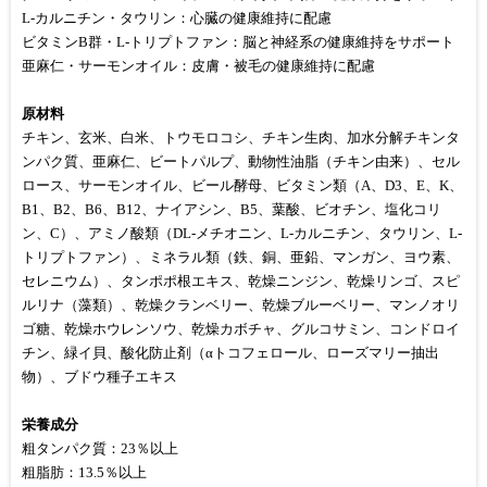
L-カルニチン・タウリン：心臓の健康維持に配慮
ビタミンB群・L-トリプトファン：脳と神経系の健康維持をサポート
亜麻仁・サーモンオイル：皮膚・被毛の健康維持に配慮
原材料
チキン、玄米、白米、トウモロコシ、チキン生肉、加水分解チキンタ
ンパク質、亜麻仁、ビートパルプ、動物性油脂（チキン由来）、セル
ロース、サーモンオイル、ビール酵母、ビタミン類（A、D3、E、K、
B1、B2、B6、B12、ナイアシン、B5、葉酸、ビオチン、塩化コリ
ン、C）、アミノ酸類（DL-メチオニン、L-カルニチン、タウリン、L-
トリプトファン）、ミネラル類（鉄、銅、亜鉛、マンガン、ヨウ素、
セレニウム）、タンポポ根エキス、乾燥ニンジン、乾燥リンゴ、スピ
ルリナ（藻類）、乾燥クランベリー、乾燥ブルーベリー、マンノオリ
ゴ糖、乾燥ホウレンソウ、乾燥カボチャ、グルコサミン、コンドロイ
チン、緑イ貝、酸化防止剤（αトコフェロール、ローズマリー抽出
物）、ブドウ種子エキス
栄養成分
粗タンパク質：23％以上
粗脂肪：13.5％以上