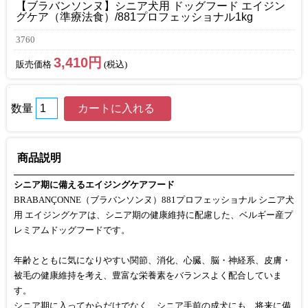
【ブラバンソンヌ】シニア犬用 ドッグフード エイジン
グケア（準療法食）/881プロフェッショナル1kg
3760
3,410円
販売価格
(税込)
数量
商品説明
シニア期に備えるエイジングケアフード
BRABANÇONNE（ブラバンソンヌ）881プロフェッショナル シニア犬
用 エイジングケアは、シニア期の健康維持に配慮した、ベルギー産プ
レミアムドッグフードです。
年齢とともに気になりやすい関節、消化、心臓、脳・神経系、皮膚・
被毛の健康維持を考え、豊富な栄養素をバランスよく配合していま
す。
シニア期に入ってからだけでなく、シニア手前の成犬にも、将来に備