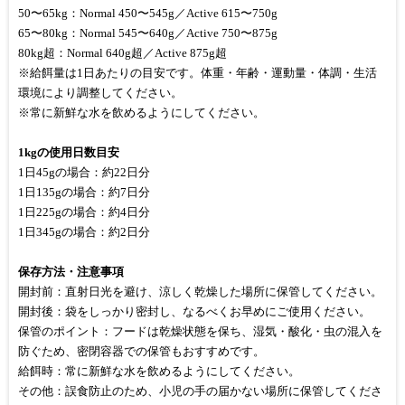
50〜65kg：Normal 450〜545g／Active 615〜750g
65〜80kg：Normal 545〜640g／Active 750〜875g
80kg超：Normal 640g超／Active 875g超
※給餌量は1日あたりの目安です。体重・年齢・運動量・体調・生活
環境により調整してください。
※常に新鮮な水を飲めるようにしてください。
1kgの使用日数目安
1日45gの場合：約22日分
1日135gの場合：約7日分
1日225gの場合：約4日分
1日345gの場合：約2日分
保存方法・注意事項
開封前：直射日光を避け、涼しく乾燥した場所に保管してください。
開封後：袋をしっかり密封し、なるべくお早めにご使用ください。
保管のポイント：フードは乾燥状態を保ち、湿気・酸化・虫の混入を
防ぐため、密閉容器での保管もおすすめです。
給餌時：常に新鮮な水を飲めるようにしてください。
その他：誤食防止のため、小児の手の届かない場所に保管してくださ