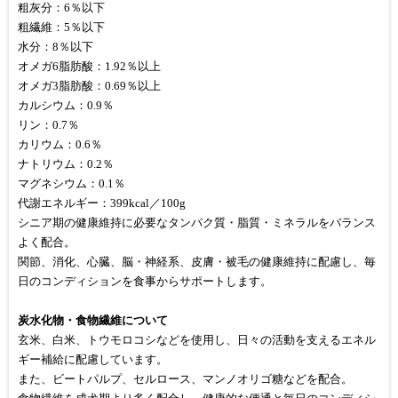
粗灰分：6％以下
粗繊維：5％以下
水分：8％以下
オメガ6脂肪酸：1.92％以上
オメガ3脂肪酸：0.69％以上
カルシウム：0.9％
リン：0.7％
カリウム：0.6％
ナトリウム：0.2％
マグネシウム：0.1％
代謝エネルギー：399kcal／100g
シニア期の健康維持に必要なタンパク質・脂質・ミネラルをバランス
よく配合。
関節、消化、心臓、脳・神経系、皮膚・被毛の健康維持に配慮し、毎
日のコンディションを食事からサポートします。
炭水化物・食物繊維について
玄米、白米、トウモロコシなどを使用し、日々の活動を支えるエネル
ギー補給に配慮しています。
また、ビートパルプ、セルロース、マンノオリゴ糖などを配合。