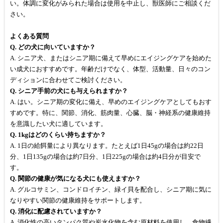
い。体調に変化がみられた場合は使用を中止し、獣医師にご相談くだ
さい。
よくある質問
Q. どの犬に向いていますか？
A. シニア犬、またはシニア期に備えて早めにエイジングケアを始めた
い成犬におすすめです。年齢だけでなく、体型、活動量、日々のコン
ディションに合わせてご検討ください。
Q. シニア手前の犬にも与えられますか？
A. はい。シニア期の変化に備え、早めのエイジングケアとしてもおす
すめです。特に、関節、消化、筋肉量、心臓、脳・神経系の健康維持
を意識したい犬に適しています。
Q. 1kgはどのくらい持ちますか？
A. 1日の給餌量により異なります。たとえば1日45gの場合は約22日
分、1日135gの場合は約7日分、1日225gの場合は約4日分が目安で
す。
Q. 関節の健康が気になる犬にも使えますか？
A. グルコサミン、コンドロイチン、緑イ貝を配合し、シニア期に気に
なりやすい関節の健康維持をサポートします。
Q. 消化に配慮されていますか？
A. 消化性の高いタンパク質や炭水化物を含む原材料を使用し、食物繊