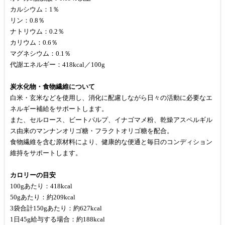
カルシウム：1％
リン：0.8％
ナトリウム：0.2％
カリウム：0.6％
マグネシウム：0.1％
代謝エネルギー：418kcal／100g
炭水化物・食物繊維について
白米・玄米などを使用し、消化に配慮しながら日々の活動に必要なエ
ネルギー補給をサポートします。
また、セルロース、ビートパルプ、イナゴマメ粉、乾燥アスペルギル
ス由来のマンナンオリゴ糖・フラクトオリゴ糖を配合。
食物繊維を含む原材料により、健康的な便通と毎日のコンディション
維持をサポートします。
カロリーの目安
100gあたり：418kcal
50gあたり：約209kcal
3袋合計150gあたり：約627kcal
1日45g給与する場合：約188kcal