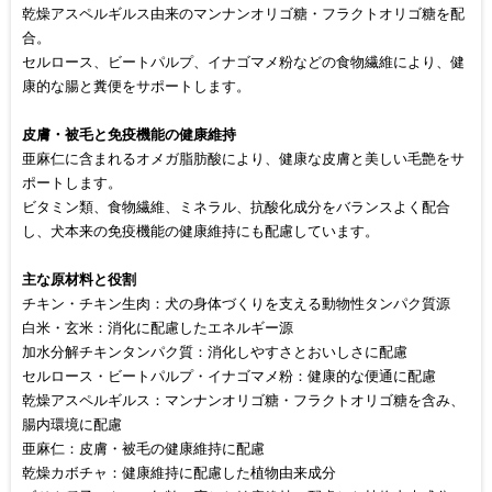
乾燥アスペルギルス由来のマンナンオリゴ糖・フラクトオリゴ糖を配
合。
セルロース、ビートパルプ、イナゴマメ粉などの食物繊維により、健
康的な腸と糞便をサポートします。
皮膚・被毛と免疫機能の健康維持
亜麻仁に含まれるオメガ脂肪酸により、健康な皮膚と美しい毛艶をサ
ポートします。
ビタミン類、食物繊維、ミネラル、抗酸化成分をバランスよく配合
し、犬本来の免疫機能の健康維持にも配慮しています。
主な原材料と役割
チキン・チキン生肉：犬の身体づくりを支える動物性タンパク質源
白米・玄米：消化に配慮したエネルギー源
加水分解チキンタンパク質：消化しやすさとおいしさに配慮
セルロース・ビートパルプ・イナゴマメ粉：健康的な便通に配慮
乾燥アスペルギルス：マンナンオリゴ糖・フラクトオリゴ糖を含み、
腸内環境に配慮
亜麻仁：皮膚・被毛の健康維持に配慮
乾燥カボチャ：健康維持に配慮した植物由来成分