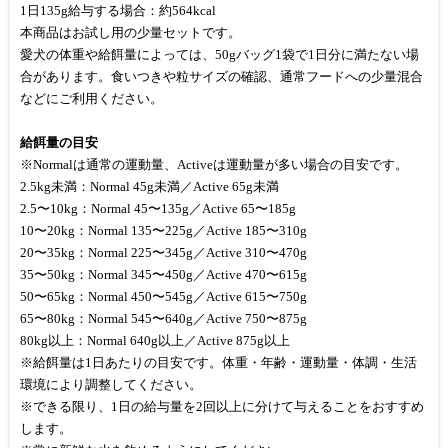
1日135g給与する場合：約564kcal
本商品はお試し用の少量セットです。
愛犬の体重や給餌量によっては、50gバッグ1袋で1日分に満たない場
合があります。食いつきや粒サイズの確認、通常フードへの少量混合
などにご利用ください。
給餌量の目安
※Normalは通常の運動量、Activeは運動量が多い場合の目安です。
2.5kg未満：Normal 45g未満／Active 65g未満
2.5〜10kg：Normal 45〜135g／Active 65〜185g
10〜20kg：Normal 135〜225g／Active 185〜310g
20〜35kg：Normal 225〜345g／Active 310〜470g
35〜50kg：Normal 345〜450g／Active 470〜615g
50〜65kg：Normal 450〜545g／Active 615〜750g
65〜80kg：Normal 545〜640g／Active 750〜875g
80kg以上：Normal 640g以上／Active 875g以上
※給餌量は1日あたりの目安です。体重・年齢・運動量・体調・生活
環境により調整してください。
※できる限り、1日の給与量を2回以上に分けて与えることをおすすめ
します。