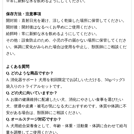
※常に新鮮な水を飲めるようにしてください。
保存方法・注意事項
開封前：直射日光を避け、涼しく乾燥した場所に保管してください。
開封後：開封後はなるべくお早めにご使用ください。
給餌時：常に新鮮な水を飲めるようにしてください。
その他：誤食防止のため、小児の手の届かない場所に保管してくださ
い。体調に変化がみられた場合は使用を中止し、獣医師にご相談くだ
さい。
よくある質問
Q. どのような商品ですか？
A. 消化器サポート 犬用を初回限定でお試しいただける、50gバッグ3
袋入りのトライアルセットです。
Q. どの犬に向いていますか？
A. お腹の健康維持に配慮したい犬、消化にやさしい食事を選びたい
犬、便通や皮膚・被毛が気になる犬におすすめです。体質や体調に不
安がある場合は、獣医師にご相談ください。
Q. オールステージ対応ですか？
A. 犬用総合栄養食として、年齢・体重・活動量・体調に合わせて給与
量を調整してご使用ください。