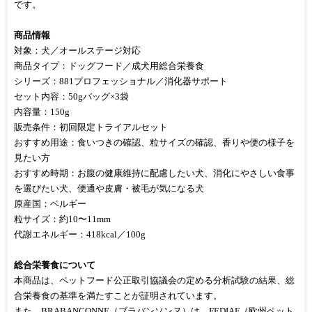
です。
商品情報
対象：犬／オールステージ対応
商品タイプ：ドッグフード／成犬用総合栄養食
シリーズ：881プロフェッショナル／消化器サポート
セット内容：50gバッグ×3袋
内容量：150g
販売条件：初回限定トライアルセット
おすすめ用途：食いつきの確認、粒サイズの確認、香りや便の様子を
見たい方
おすすめ時期：お腹の健康維持に配慮したい犬、消化にやさしい食事
を選びたい犬、便通や皮膚・被毛が気になる犬
原産国：ベルギー
粒サイズ：約10〜11mm
代謝エネルギー：418kcal／100g
総合栄養食について
本商品は、ペットフード公正取引協議会の定める分析試験の結果、総
合栄養食の基準を満たすことが証明されています。
また、BRABANÇONNE（ブラバンソンヌ）は、FEDIAF（欧州ペット