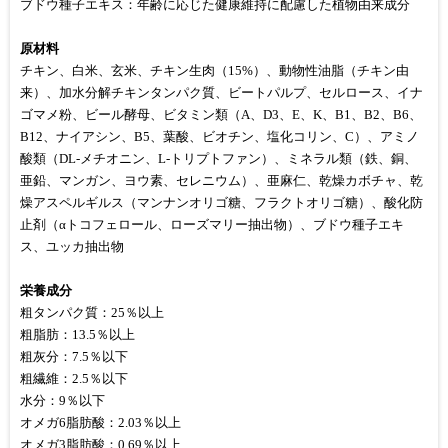
ブドウ種子エキス：年齢に応じた健康維持に配慮した植物由来成分
原材料
チキン、白米、玄米、チキン生肉（15%）、動物性油脂（チキン由
来）、加水分解チキンタンパク質、ビートパルプ、セルロース、イナ
ゴマメ粉、ビール酵母、ビタミン類（A、D3、E、K、B1、B2、B6、
B12、ナイアシン、B5、葉酸、ビオチン、塩化コリン、C）、アミノ
酸類（DL-メチオニン、L-トリプトファン）、ミネラル類（鉄、銅、
亜鉛、マンガン、ヨウ素、セレニウム）、亜麻仁、乾燥カボチャ、乾
燥アスペルギルス（マンナンオリゴ糖、フラクトオリゴ糖）、酸化防
止剤（αトコフェロール、ローズマリー抽出物）、ブドウ種子エキ
ス、ユッカ抽出物
栄養成分
粗タンパク質：25％以上
粗脂肪：13.5％以上
粗灰分：7.5％以下
粗繊維：2.5％以下
水分：9％以下
オメガ6脂肪酸：2.03％以上
オメガ3脂肪酸：0.69％以上