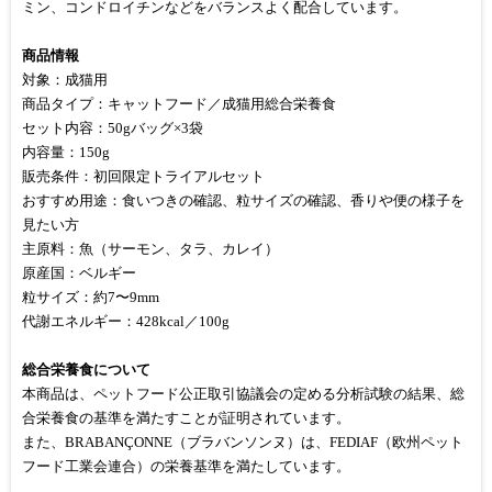
ミン、コンドロイチンなどをバランスよく配合しています。
商品情報
対象：成猫用
商品タイプ：キャットフード／成猫用総合栄養食
セット内容：50gバッグ×3袋
内容量：150g
販売条件：初回限定トライアルセット
おすすめ用途：食いつきの確認、粒サイズの確認、香りや便の様子を
見たい方
主原料：魚（サーモン、タラ、カレイ）
原産国：ベルギー
粒サイズ：約7〜9mm
代謝エネルギー：428kcal／100g
総合栄養食について
本商品は、ペットフード公正取引協議会の定める分析試験の結果、総
合栄養食の基準を満たすことが証明されています。
また、BRABANÇONNE（ブラバンソンヌ）は、FEDIAF（欧州ペット
フード工業会連合）の栄養基準を満たしています。