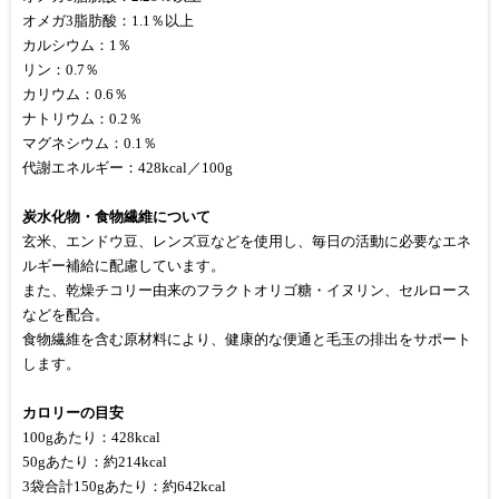
オメガ3脂肪酸：1.1％以上
カルシウム：1％
リン：0.7％
カリウム：0.6％
ナトリウム：0.2％
マグネシウム：0.1％
代謝エネルギー：428kcal／100g
炭水化物・食物繊維について
玄米、エンドウ豆、レンズ豆などを使用し、毎日の活動に必要なエネ
ルギー補給に配慮しています。
また、乾燥チコリー由来のフラクトオリゴ糖・イヌリン、セルロース
などを配合。
食物繊維を含む原材料により、健康的な便通と毛玉の排出をサポート
します。
カロリーの目安
100gあたり：428kcal
50gあたり：約214kcal
3袋合計150gあたり：約642kcal