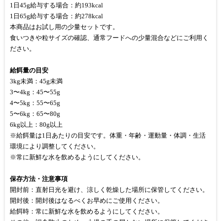
1日45g給与する場合：約193kcal
1日65g給与する場合：約278kcal
本商品はお試し用の少量セットです。
食いつきや粒サイズの確認、通常フードへの少量混合などにご利用く
ださい。
給餌量の目安
3kg未満：45g未満
3〜4kg：45〜55g
4〜5kg：55〜65g
5〜6kg：65〜80g
6kg以上：80g以上
※給餌量は1日あたりの目安です。体重・年齢・運動量・体調・生活
環境により調整してください。
※常に新鮮な水を飲めるようにしてください。
保存方法・注意事項
開封前：直射日光を避け、涼しく乾燥した場所に保管してください。
開封後：開封後はなるべくお早めにご使用ください。
給餌時：常に新鮮な水を飲めるようにしてください。