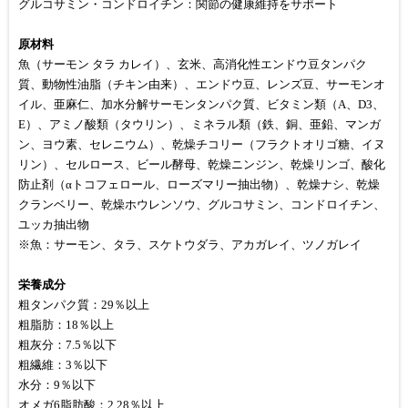
グルコサミン・コンドロイチン：関節の健康維持をサポート
原材料
魚（サーモン タラ カレイ）、玄米、高消化性エンドウ豆タンパク
質、動物性油脂（チキン由来）、エンドウ豆、レンズ豆、サーモンオ
イル、亜麻仁、加水分解サーモンタンパク質、ビタミン類（A、D3、
E）、アミノ酸類（タウリン）、ミネラル類（鉄、銅、亜鉛、マンガ
ン、ヨウ素、セレニウム）、乾燥チコリー（フラクトオリゴ糖、イヌ
リン）、セルロース、ビール酵母、乾燥ニンジン、乾燥リンゴ、酸化
防止剤（αトコフェロール、ローズマリー抽出物）、乾燥ナシ、乾燥
クランベリー、乾燥ホウレンソウ、グルコサミン、コンドロイチン、
ユッカ抽出物
※魚：サーモン、タラ、スケトウダラ、アカガレイ、ツノガレイ
栄養成分
粗タンパク質：29％以上
粗脂肪：18％以上
粗灰分：7.5％以下
粗繊維：3％以下
水分：9％以下
オメガ6脂肪酸：2.28％以上