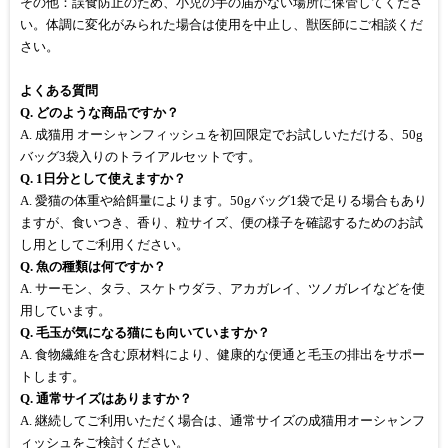
その他：誤食防止のため、小児の手の届かない場所に保管してくださ
い。体調に変化がみられた場合は使用を中止し、獣医師にご相談くだ
さい。
よくある質問
Q. どのような商品ですか？
A. 成猫用 オーシャンフィッシュを初回限定でお試しいただける、50g
バッグ3袋入りのトライアルセットです。
Q. 1日分として使えますか？
A. 愛猫の体重や給餌量によります。50gバッグ1袋で足りる場合もあり
ますが、食いつき、香り、粒サイズ、便の様子を確認するためのお試
し用としてご利用ください。
Q. 魚の種類は何ですか？
A. サーモン、タラ、スケトウダラ、アカガレイ、ツノガレイなどを使
用しています。
Q. 毛玉が気になる猫にも向いていますか？
A. 食物繊維を含む原材料により、健康的な便通と毛玉の排出をサポー
トします。
Q. 通常サイズはありますか？
A. 継続してご利用いただく場合は、通常サイズの成猫用オーシャンフ
ィッシュをご検討ください。