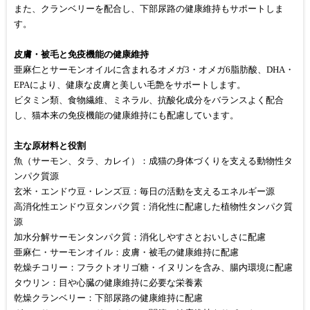
また、クランベリーを配合し、下部尿路の健康維持もサポートしま
す。
皮膚・被毛と免疫機能の健康維持
亜麻仁とサーモンオイルに含まれるオメガ3・オメガ6脂肪酸、DHA・
EPAにより、健康な皮膚と美しい毛艶をサポートします。
ビタミン類、食物繊維、ミネラル、抗酸化成分をバランスよく配合
し、猫本来の免疫機能の健康維持にも配慮しています。
主な原材料と役割
魚（サーモン、タラ、カレイ）：成猫の身体づくりを支える動物性タ
ンパク質源
玄米・エンドウ豆・レンズ豆：毎日の活動を支えるエネルギー源
高消化性エンドウ豆タンパク質：消化性に配慮した植物性タンパク質
源
加水分解サーモンタンパク質：消化しやすさとおいしさに配慮
亜麻仁・サーモンオイル：皮膚・被毛の健康維持に配慮
乾燥チコリー：フラクトオリゴ糖・イヌリンを含み、腸内環境に配慮
タウリン：目や心臓の健康維持に必要な栄養素
乾燥クランベリー：下部尿路の健康維持に配慮