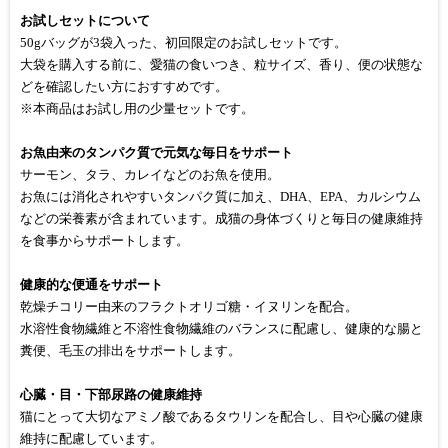
お試しセットについて
50gバッグが3袋入った、初回限定のお試しセットです。
大袋を購入する前に、愛猫の食いつき、粒サイズ、香り、便の状態な
どを確認したい方におすすめです。
※本商品はお試し用の少量セットです。
お魚由来のタンパク質で元気な毎日をサポート
サーモン、タラ、カレイなどのお魚を使用。
お魚には消化されやすいタンパク質に加え、DHA、EPA、カルシウム
などの栄養素が含まれています。成猫の身体づくりと毎日の健康維持
を食事からサポートします。
健康的な便通をサポート
乾燥チコリー由来のフラクトオリゴ糖・イヌリンを配合。
水溶性食物繊維と不溶性食物繊維のバランスに配慮し、健康的な腸と
糞便、毛玉の排出をサポートします。
心臓・目・下部尿路の健康維持
猫にとって大切なアミノ酸であるタウリンを配合し、目や心臓の健康
維持に配慮しています。