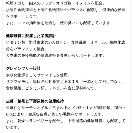
乾燥チコリー由来のフラクトオリゴ糖・イヌリンを配合。
水溶性食物繊維と不溶性食物繊維のバランスに配慮し、健康的な便通
をサポートします。
また、ユッカ抽出物を配合し、便の臭いにも配慮しています。
健康維持に配慮した栄養設計
ビタミン類、野菜由来のβ-カロテン、食物繊維、ミネラル、抗酸化成
分をバランスよく配合。
犬本来の免疫機能の健康維持を食事からサポートします。
グレインフリー設計
炭水化物源としてサツマイモを使用。
サツマイモは、毎日の活動を支えるエネルギー源としてだけでなく、
食物繊維、ビタミン類、ミネラルを含む原材料です。
皮膚・被毛と下部尿路の健康維持
亜麻仁とサーモンオイルに含まれるオメガ3・オメガ6脂肪酸、DHA・
EPAにより、健康な皮膚と美しい毛艶をサポートします。
また、乾燥クランベリーを配合し、下部尿路の健康維持にも配慮して
います。