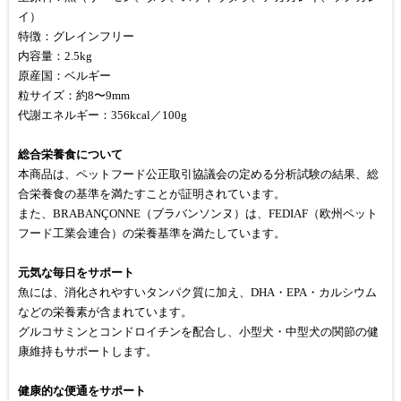
イ）
特徴：グレインフリー
内容量：2.5kg
原産国：ベルギー
粒サイズ：約8〜9mm
代謝エネルギー：356kcal／100g
総合栄養食について
本商品は、ペットフード公正取引協議会の定める分析試験の結果、総
合栄養食の基準を満たすことが証明されています。
また、BRABANÇONNE（ブラバンソンヌ）は、FEDIAF（欧州ペット
フード工業会連合）の栄養基準を満たしています。
元気な毎日をサポート
魚には、消化されやすいタンパク質に加え、DHA・EPA・カルシウム
などの栄養素が含まれています。
グルコサミンとコンドロイチンを配合し、小型犬・中型犬の関節の健
康維持もサポートします。
健康的な便通をサポート