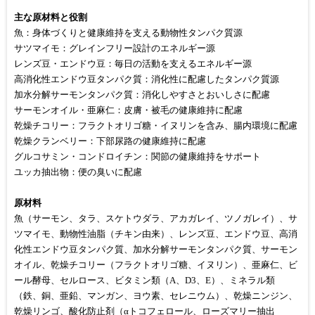
主な原材料と役割
魚：身体づくりと健康維持を支える動物性タンパク質源
サツマイモ：グレインフリー設計のエネルギー源
レンズ豆・エンドウ豆：毎日の活動を支えるエネルギー源
高消化性エンドウ豆タンパク質：消化性に配慮したタンパク質源
加水分解サーモンタンパク質：消化しやすさとおいしさに配慮
サーモンオイル・亜麻仁：皮膚・被毛の健康維持に配慮
乾燥チコリー：フラクトオリゴ糖・イヌリンを含み、腸内環境に配慮
乾燥クランベリー：下部尿路の健康維持に配慮
グルコサミン・コンドロイチン：関節の健康維持をサポート
ユッカ抽出物：便の臭いに配慮
原材料
魚（サーモン、タラ、スケトウダラ、アカガレイ、ツノガレイ）、サ
ツマイモ、動物性油脂（チキン由来）、レンズ豆、エンドウ豆、高消
化性エンドウ豆タンパク質、加水分解サーモンタンパク質、サーモン
オイル、乾燥チコリー（フラクトオリゴ糖、イヌリン）、亜麻仁、ビ
ール酵母、セルロース、ビタミン類（A、D3、E）、ミネラル類
（鉄、銅、亜鉛、マンガン、ヨウ素、セレニウム）、乾燥ニンジン、
乾燥リンゴ、酸化防止剤（αトコフェロール、ローズマリー抽出