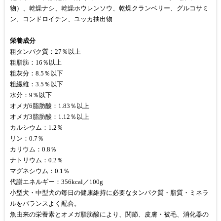
物）、乾燥ナシ、乾燥ホウレンソウ、乾燥クランベリー、グルコサミ
ン、コンドロイチン、ユッカ抽出物
栄養成分
粗タンパク質：27％以上
粗脂肪：16％以上
粗灰分：8.5％以下
粗繊維：3.5％以下
水分：9％以下
オメガ6脂肪酸：1.83％以上
オメガ3脂肪酸：1.12％以上
カルシウム：1.2％
リン：0.7％
カリウム：0.8％
ナトリウム：0.2％
マグネシウム：0.1％
代謝エネルギー：356kcal／100g
小型犬・中型犬の毎日の健康維持に必要なタンパク質・脂質・ミネラ
ルをバランスよく配合。
魚由来の栄養素とオメガ脂肪酸により、関節、皮膚・被毛、消化器の