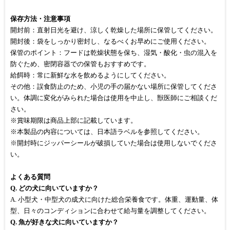
保存方法・注意事項
開封前：直射日光を避け、涼しく乾燥した場所に保管してください。
開封後：袋をしっかり密封し、なるべくお早めにご使用ください。
保管のポイント：フードは乾燥状態を保ち、湿気・酸化・虫の混入を
防ぐため、密閉容器での保管もおすすめです。
給餌時：常に新鮮な水を飲めるようにしてください。
その他：誤食防止のため、小児の手の届かない場所に保管してくださ
い。体調に変化がみられた場合は使用を中止し、獣医師にご相談くだ
さい。
※賞味期限は商品上部に記載しています。
※本製品の内容については、日本語ラベルを参照してください。
※開封時にジッパーシールが破損していた場合は使用しないでくださ
い。
よくある質問
Q. どの犬に向いていますか？
A. 小型犬・中型犬の成犬に向けた総合栄養食です。体重、運動量、体
型、日々のコンディションに合わせて給与量を調整してください。
Q. 魚が好きな犬に向いていますか？