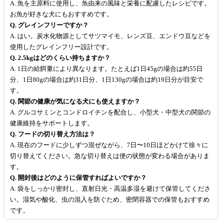
A. 魚を主原料に使用し、魚由来の風味と栄養に配慮したレシピです。
お魚が好きな犬にもおすすめです。
Q. グレインフリーですか？
A. はい。炭水化物源としてサツマイモ、レンズ豆、エンドウ豆などを
使用したグレインフリー設計です。
Q. 2.5kgはどのくらい持ちますか？
A. 1日の給餌量により異なります。たとえば1日45gの場合は約55日
分、1日80gの場合は約31日分、1日130gの場合は約19日分が目安で
す。
Q. 関節の健康が気になる犬にも使えますか？
A. グルコサミンとコンドロイチンを配合し、小型犬・中型犬の関節の
健康維持をサポートします。
Q. フードの切り替え方法は？
A. 現在のフードに少しずつ混ぜながら、7日〜10日ほどかけて徐々に
切り替えてください。急な切り替えは便の状態が変わる場合がありま
す。
Q. 開封後はどのように保管すればよいですか？
A. 袋をしっかり密封し、直射日光・高温多湿を避けて保管してくださ
い。湿気や酸化、虫の混入を防ぐため、密閉容器での保管もおすすめ
です。