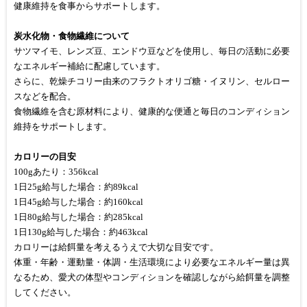
健康維持を食事からサポートします。
炭水化物・食物繊維について
サツマイモ、レンズ豆、エンドウ豆などを使用し、毎日の活動に必要
なエネルギー補給に配慮しています。
さらに、乾燥チコリー由来のフラクトオリゴ糖・イヌリン、セルロー
スなどを配合。
食物繊維を含む原材料により、健康的な便通と毎日のコンディション
維持をサポートします。
カロリーの目安
100gあたり：356kcal
1日25g給与した場合：約89kcal
1日45g給与した場合：約160kcal
1日80g給与した場合：約285kcal
1日130g給与した場合：約463kcal
カロリーは給餌量を考えるうえで大切な目安です。
体重・年齢・運動量・体調・生活環境により必要なエネルギー量は異
なるため、愛犬の体型やコンディションを確認しながら給餌量を調整
してください。