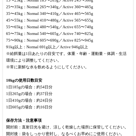
15〜25kg：Normal 185〜265g／Active 245〜360g
25〜35kg：Normal 265〜340g／Active 360〜465g
35〜45kg：Normal 340〜410g／Active 465〜565g
45〜55kg：Normal 410〜480g／Active 565〜655g
55〜65kg：Normal 480〜540g／Active 655〜740g
65〜75kg：Normal 540〜605g／Active 740〜825g
75〜90kg：Normal 605〜690g／Active 825〜945g
91kg以上：Normal 691g以上／Active 946g以上
※給餌量は1日あたりの目安です。体重・年齢・運動量・体調・生活
環境により調整してください。
※常に新鮮な水を飲めるようにしてください。
10kgの使用日数目安
1日185gの場合：約54日分
1日265gの場合：約37日分
1日410gの場合：約24日分
1日605gの場合：約16日分
保存方法・注意事項
開封前：直射日光を避け、涼しく乾燥した場所に保管してください。
開封後：袋をしっかり密封し、なるべくお早めにご使用ください。