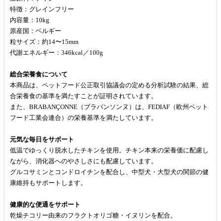
特徴：グレインフリー
内容量：10kg
原産国：ベルギー
粒サイズ：約14〜15mm
代謝エネルギー：346kcal／100g
総合栄養食について
本商品は、ペットフード公正取引協議会の定める分析試験の結果、総
合栄養食の基準を満たすことが証明されています。
また、BRABANÇONNE（ブラバンソンヌ）は、FEDIAF（欧州ペット
フード工業会連合）の栄養基準を満たしています。
元気な毎日をサポート
低温でゆっくり脱水したチキンを使用。チキン本来の栄養価に配慮し
ながら、消化器へのやさしさにも配慮しています。
グルコサミンとコンドロイチンを配合し、中型犬・大型犬の関節の健
康維持もサポートします。
健康的な便通をサポート
乾燥チコリー由来のフラクトオリゴ糖・イヌリンを配合。