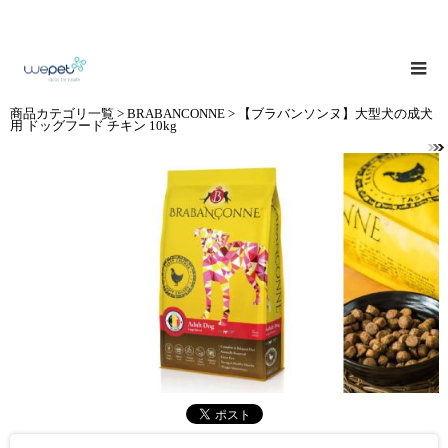
商品カテゴリ一覧
>
BRABANCONNE
> 【ブラバンソンヌ】大型犬の成犬
用 ドッグフード チキン 10kg