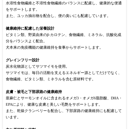
水溶性食物繊維と不溶性食物繊維のバランスに配慮し、健康的な便通
をサポートします。
また、ユッカ抽出物を配合し、便の臭いにも配慮しています。
健康維持に配慮した栄養設計
ビタミン類、野菜由来のβ-カロテン、食物繊維、ミネラル、抗酸化成
分をバランスよく配合。
犬本来の免疫機能の健康維持を食事からサポートします。
グレインフリー設計
炭水化物源としてサツマイモを使用。
サツマイモは、毎日の活動を支えるエネルギー源としてだけでなく、
食物繊維、ビタミン類、ミネラルを含む原材料です。
皮膚・被毛と下部尿路の健康維持
亜麻仁とサーモンオイルに含まれるオメガ3・オメガ6脂肪酸、DHA・
EPAにより、健康な皮膚と美しい毛艶をサポートします。
また、乾燥クランベリーを配合し、下部尿路の健康維持にも配慮して
います。