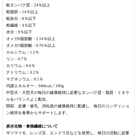
粗タンパク質：24％以上
粗脂肪：14％以上
粗灰分：8％以下
粗繊維：4％以下
水分：9％以下
オメガ6脂肪酸：2.14％以上
オメガ3脂肪酸：0.76％以上
カルシウム：1.2％
リン：0.7％
カリウム：0.6％
ナトリウム：0.2％
マグネシウム：0.1％
代謝エネルギー：346kcal／100g
中型犬・大型犬の毎日の健康維持に必要なタンパク質・脂質・ミネラ
ルをバランスよく配合。
関節、皮膚・被毛、消化器の健康維持に配慮し、毎日のコンディショ
ン維持を食事からサポートします。
炭水化物・食物繊維について
サツマイモ、レンズ豆、エンドウ豆などを使用し、毎日の活動に必要