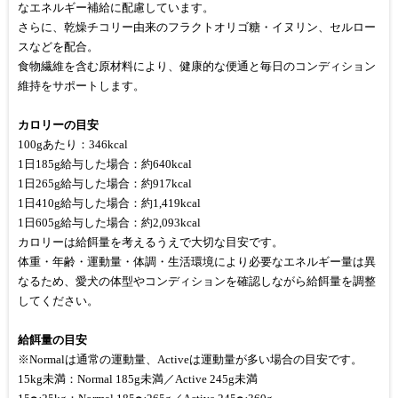
なエネルギー補給に配慮しています。
さらに、乾燥チコリー由来のフラクトオリゴ糖・イヌリン、セルロー
スなどを配合。
食物繊維を含む原材料により、健康的な便通と毎日のコンディション
維持をサポートします。
カロリーの目安
100gあたり：346kcal
1日185g給与した場合：約640kcal
1日265g給与した場合：約917kcal
1日410g給与した場合：約1,419kcal
1日605g給与した場合：約2,093kcal
カロリーは給餌量を考えるうえで大切な目安です。
体重・年齢・運動量・体調・生活環境により必要なエネルギー量は異
なるため、愛犬の体型やコンディションを確認しながら給餌量を調整
してください。
給餌量の目安
※Normalは通常の運動量、Activeは運動量が多い場合の目安です。
15kg未満：Normal 185g未満／Active 245g未満