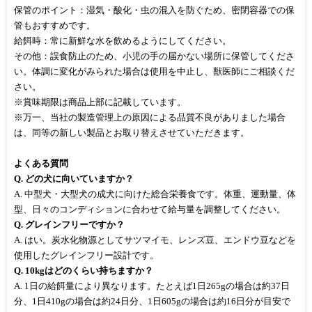
保管のポイント：湿気・酸化・虫の混入を防ぐため、密閉容器での保
管もおすすめです。
給餌時：常に新鮮な水を飲めるようにしてください。
その他：誤食防止のため、小児の手の届かない場所に保管してくださ
い。体調に変化がみられた場合は使用を中止し、獣医師にご相談くだ
さい。
※賞味期限は商品上部に記載しています。
※万一、当社の製造管理上の原因による品質不良がありました場合
は、同等の新しい製品とお取り替えさせていただきます。
よくある質問
Q. どの犬に向いていますか？
A. 中型犬・大型犬の成犬に向けた総合栄養食です。体重、運動量、体
型、日々のコンディションに合わせて給与量を調整してください。
Q. グレインフリーですか？
A. はい。炭水化物源としてサツマイモ、レンズ豆、エンドウ豆などを
使用したグレインフリー設計です。
Q. 10kgはどのくらい持ちますか？
A. 1日の給餌量により異なります。たとえば1日265gの場合は約37日
分、1日410gの場合は約24日分、1日605gの場合は約16日分が目安で