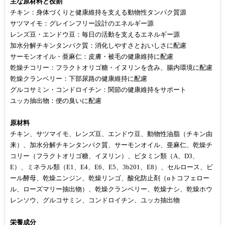
主な原材料と役割
チキン：身体づくりと健康維持を支える動物性タンパク質源
サツマイモ：グレインフリー設計のエネルギー源
レンズ豆・エンドウ豆：毎日の活動を支えるエネルギー源
加水分解チキンタンパク質：消化しやすさとおいしさに配慮
サーモンオイル・亜麻仁：皮膚・被毛の健康維持に配慮
乾燥チコリー：フラクトオリゴ糖・イヌリンを含み、腸内環境に配慮
乾燥クランベリー：下部尿路の健康維持に配慮
グルコサミン・コンドロイチン：関節の健康維持をサポート
ユッカ抽出物：便の臭いに配慮
原材料
チキン、サツマイモ、レンズ豆、エンドウ豆、動物性油脂（チキン由
来）、加水分解チキンタンパク質、サーモンオイル、亜麻仁、乾燥チ
コリー（フラクトオリゴ糖、イヌリン）、ビタミン類（A、D3、
E）、ミネラル類（E1、E4、E6、E5、3b201、E8）、セルロース、ビ
ール酵母、乾燥ニンジン、乾燥リンゴ、酸化防止剤（αトコフェロー
ル、ローズマリー抽出物）、乾燥クランベリー、乾燥ナシ、乾燥ホウ
レンソウ、グルコサミン、コンドロイチン、ユッカ抽出物
栄養成分