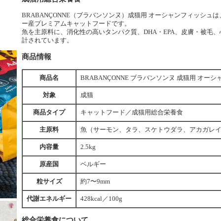
BRABANÇONNE（ブラバンソンヌ）成猫用 オーシャンフィッシ
ー産プレミアムキャットフードです。
魚を主原料に、消化性の高いタンパク質、DHA・EPA、皮膚・被毛
計されています。
商品情報
商品名
BRABANÇONNE ブラバンソンヌ 成猫用 オー
対象
成猫
商品タイプ
キャットフード／成猫用総合栄養食
主原料
魚（サーモン、タラ、スケトウダラ、アカガレ
内容量
2.5kg
原産国
ベルギー
粒サイズ
約7〜9mm
代謝エネルギー
428kcal／100g
総合栄養食について