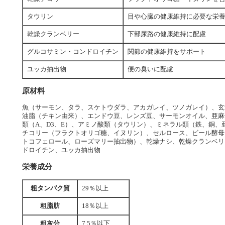
タウリン
目や心臓の健康維持に必要な栄
乾燥クランベリー
下部尿路の健康維持に配慮
グルコサミン・コンドロイチン
関節の健康維持をサポート
ユッカ抽出物
便の臭いに配慮
原材料
魚（サーモン、タラ、スケトウダラ、アカガレイ、ツノガレイ）、玄
油脂（チキン由来）、エンドウ豆、レンズ豆、サーモンオイル、亜麻
類（A、D3、E）、アミノ酸類（タウリン）、ミネラル類（鉄、銅
チコリー（フラクトオリゴ糖、イヌリン）、セルロース、ビール酵母
トコフェロール、ローズマリー抽出物）、乾燥ナシ、乾燥クランベリ
ドロイチン、ユッカ抽出物
栄養成分
粗タンパク質
29％以上
粗脂肪
18％以上
粗灰分
7.5％以下