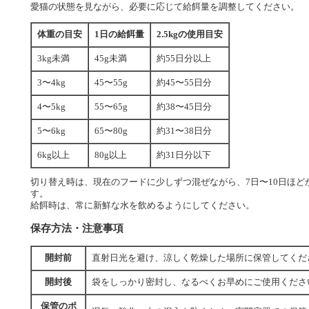
愛猫の状態を見ながら、必要に応じて給餌量を調整してください。
体重の目安
1日の給餌量
2.5kgの使用目安
3kg未満
45g未満
約55日分以上
3〜4kg
45〜55g
約45〜55日分
4〜5kg
55〜65g
約38〜45日分
5〜6kg
65〜80g
約31〜38日分
6kg以上
80g以上
約31日分以下
切り替え時は、現在のフードに少しずつ混ぜながら、7日〜10日ほ
す。
給餌時は、常に新鮮な水を飲めるようにしてください。
保存方法・注意事項
開封前
直射日光を避け、涼しく乾燥した場所に保管してくだ
開封後
袋をしっかり密封し、なるべくお早めにご使用くださ
保管のポ