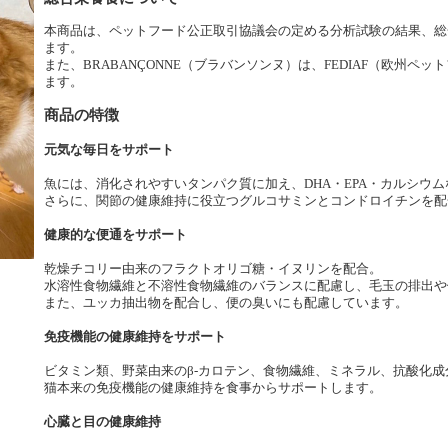
本商品は、ペットフード公正取引協議会の定める分析試験の結果、総
ます。
また、BRABANÇONNE（ブラバンソンヌ）は、FEDIAF（欧州
ます。
商品の特徴
元気な毎日をサポート
魚には、消化されやすいタンパク質に加え、DHA・EPA・カルシウ
さらに、関節の健康維持に役立つグルコサミンとコンドロイチンを配
健康的な便通をサポート
乾燥チコリー由来のフラクトオリゴ糖・イヌリンを配合。
水溶性食物繊維と不溶性食物繊維のバランスに配慮し、毛玉の排出や
また、ユッカ抽出物を配合し、便の臭いにも配慮しています。
免疫機能の健康維持をサポート
ビタミン類、野菜由来のβ-カロテン、食物繊維、ミネラル、抗酸化
猫本来の免疫機能の健康維持を食事からサポートします。
心臓と目の健康維持