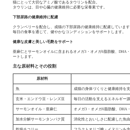
猫にとって大切なアミノ酸であるタウリンを配合。
タウリンは、目や心臓の健康維持に必要な栄養素です。
下部尿路の健康維持に配慮
クランベリーを配合し、成猫の下部尿路の健康維持に配慮しています
毎日の食事を通じて、健やかなコンディションをサポートします。
健康な皮膚と美しい毛艶をサポート
亜麻仁とサーモンオイルに含まれるオメガ3・オメガ6脂肪酸、DHA
ートします。
主な原材料とその役割
原材料
魚
成猫の身体づくりと健康維持を
玄米・エンドウ豆・レンズ豆
毎日の活動を支えるエネルギー
サーモンオイル・亜麻仁
オメガ3・オメガ6脂肪酸、DHA
加水分解サーモンタンパク質
消化性とおいしさに配慮した魚
乾燥チコリー
フラクトオリゴ糖・イヌリンを