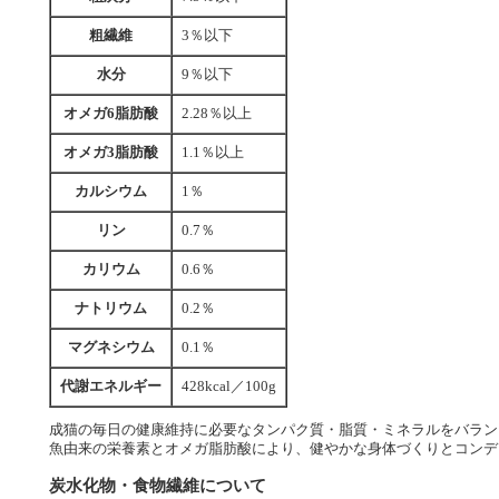
粗繊維
3％以下
水分
9％以下
オメガ6脂肪酸
2.28％以上
オメガ3脂肪酸
1.1％以上
カルシウム
1％
リン
0.7％
カリウム
0.6％
ナトリウム
0.2％
マグネシウム
0.1％
代謝エネルギー
428kcal／100g
成猫の毎日の健康維持に必要なタンパク質・脂質・ミネラルをバラン
魚由来の栄養素とオメガ脂肪酸により、健やかな身体づくりとコンデ
炭水化物・食物繊維について