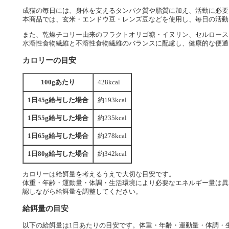
成猫の毎日には、身体を支えるタンパク質や脂質に加え、活動に必要
本商品では、玄米・エンドウ豆・レンズ豆などを使用し、毎日の活動
また、乾燥チコリー由来のフラクトオリゴ糖・イヌリン、セルロース
水溶性食物繊維と不溶性食物繊維のバランスに配慮し、健康的な便通
カロリーの目安
100gあたり
428kcal
1日45g給与した場合
約193kcal
1日55g給与した場合
約235kcal
1日65g給与した場合
約278kcal
1日80g給与した場合
約342kcal
カロリーは給餌量を考えるうえで大切な目安です。
体重・年齢・運動量・体調・生活環境により必要なエネルギー量は異
認しながら給餌量を調整してください。
給餌量の目安
以下の給餌量は1日あたりの目安です。体重・年齢・運動量・体調・