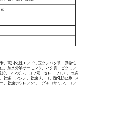
養素
米、高消化性エンドウ豆タンパク質、動物性
仁、加水分解サーモンタンパク質、ビタミン
、亜鉛、マンガン、ヨウ素、セレニウム）、乾燥
、乾燥ニンジン、乾燥リンゴ、酸化防止剤（α
ー、乾燥ホウレンソウ、グルコサミン、コン