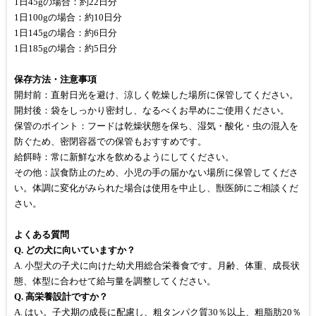
1日45gの場合：約22日分
1日100gの場合：約10日分
1日145gの場合：約6日分
1日185gの場合：約5日分
保存方法・注意事項
開封前：直射日光を避け、涼しく乾燥した場所に保管してください。
開封後：袋をしっかり密封し、なるべくお早めにご使用ください。
保管のポイント：フードは乾燥状態を保ち、湿気・酸化・虫の混入を
防ぐため、密閉容器での保管もおすすめです。
給餌時：常に新鮮な水を飲めるようにしてください。
その他：誤食防止のため、小児の手の届かない場所に保管してくださ
い。体調に変化がみられた場合は使用を中止し、獣医師にご相談くだ
さい。
よくある質問
Q. どの犬に向いていますか？
A. 小型犬の子犬に向けた幼犬用総合栄養食です。月齢、体重、成長状
態、体型に合わせて給与量を調整してください。
Q. 高栄養設計ですか？
A. はい。子犬期の成長に配慮し、粗タンパク質30％以上、粗脂肪20％