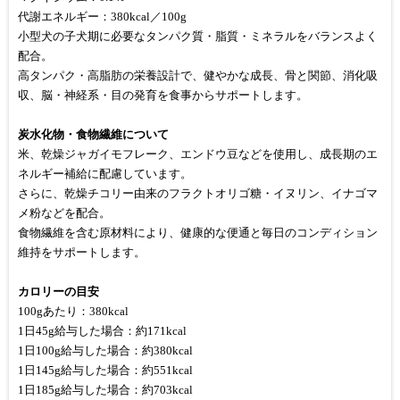
代謝エネルギー：380kcal／100g
小型犬の子犬期に必要なタンパク質・脂質・ミネラルをバランスよく
配合。
高タンパク・高脂肪の栄養設計で、健やかな成長、骨と関節、消化吸
収、脳・神経系・目の発育を食事からサポートします。
炭水化物・食物繊維について
米、乾燥ジャガイモフレーク、エンドウ豆などを使用し、成長期のエ
ネルギー補給に配慮しています。
さらに、乾燥チコリー由来のフラクトオリゴ糖・イヌリン、イナゴマ
メ粉などを配合。
食物繊維を含む原材料により、健康的な便通と毎日のコンディション
維持をサポートします。
カロリーの目安
100gあたり：380kcal
1日45g給与した場合：約171kcal
1日100g給与した場合：約380kcal
1日145g給与した場合：約551kcal
1日185g給与した場合：約703kcal