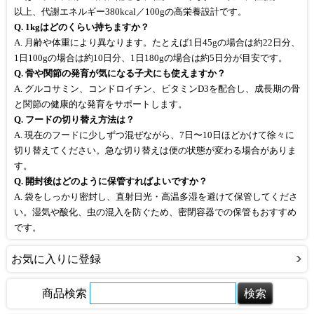
以上、代謝エネルギー380kcal／100gの高栄養設計です。
Q. 1kgはどのくらい持ちますか？
A. 月齢や体重により異なります。たとえば1日45gの場合は約22日分、
1日100gの場合は約10日分、1日180gの場合は約5日分が目安です。
Q. 骨や関節の発育が気になる子犬にも使えますか？
A. グルコサミン、コンドロイチン、ビタミンD3を配合し、成長期の骨
と関節の健康的な発育をサポートします。
Q. フードの切り替え方法は？
A. 現在のフードに少しずつ混ぜながら、7日〜10日ほどかけて徐々に
切り替えてください。急な切り替えは便の状態が変わる場合がありま
す。
Q. 開封後はどのように保管すればよいですか？
A. 袋をしっかり密封し、直射日光・高温多湿を避けて保管してくださ
い。湿気や酸化、虫の混入を防ぐため、密閉容器での保管もおすすめ
です。
お気に入りに登録
商品検索