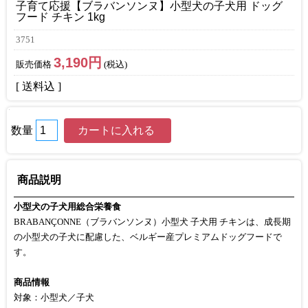
子育て応援【ブラバンソンヌ】小型犬の子犬用 ドッグ
フード チキン 1kg
3751
3,190円
販売価格
(税込)
[ 送料込 ]
数量
商品説明
小型犬の子犬用総合栄養食
BRABANÇONNE（ブラバンソンヌ）小型犬 子犬用 チキンは、成長期
の小型犬の子犬に配慮した、ベルギー産プレミアムドッグフードで
す。
商品情報
対象：小型犬／子犬