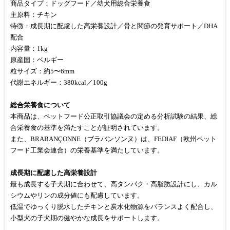
商品タイプ：ドッグフード／幼犬用総合栄養食
主原料：チキン
特徴：成長期に配慮した高栄養設計／骨と関節の発育サポート／DHA
配合
内容量：1kg
原産国：ベルギー
粒サイズ：約5〜6mm
代謝エネルギー：380kcal／100g
総合栄養食について
本商品は、ペットフード公正取引協議会の定める分析試験の結果、総
合栄養食の基準を満たすことが証明されています。
また、BRABANÇONNE（ブラバンソンヌ）は、FEDIAF（欧州ペット
フード工業会連合）の栄養基準を満たしています。
成長期に配慮した高栄養設計
最も成長する子犬期に合わせて、高タンパク・高脂肪設計にし、カル
シウムやリンの成分値にも配慮しています。
低温でゆっくり脱水したチキンと炭水化物源をバランスよく配合し、
小型犬の子犬期の健やかな成長をサポートします。