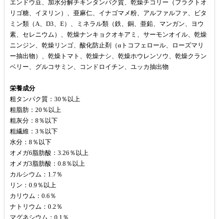
エンドウ豆、加水分解チキンタンパク質、乾燥チコリー（フラクトオ
リゴ糖、イヌリン）、亜麻仁、イナゴマメ粉、アルファルファ、ビタ
ミン類（A、D3、E）、ミネラル類（鉄、銅、亜鉛、マンガン、ヨウ
素、セレニウム）、乾燥ナンキョクオキアミ、サーモンオイル、乾燥
ニンジン、乾燥リンゴ、酸化防止剤（αトコフェロール、ローズマリ
ー抽出物）、乾燥トマト、乾燥ナシ、乾燥ホウレンソウ、乾燥クラン
ベリー、グルコサミン、コンドロイチン、ユッカ抽出物
栄養成分
粗タンパク質：30％以上
粗脂肪：20％以上
粗灰分：8％以下
粗繊維：3％以下
水分：8％以下
オメガ6脂肪酸：3.26％以上
オメガ3脂肪酸：0.8％以上
カルシウム：1.7％
リン：0.9％以上
カリウム：0.6％
ナトリウム：0.2％
マグネシウム：0.1％