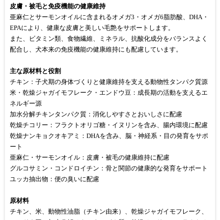
皮膚・被毛と免疫機能の健康維持
亜麻仁とサーモンオイルに含まれるオメガ3・オメガ6脂肪酸、DHA・
EPAにより、健康な皮膚と美しい毛艶をサポートします。
また、ビタミン類、食物繊維、ミネラル、抗酸化成分をバランスよく
配合し、犬本来の免疫機能の健康維持にも配慮しています。
主な原材料と役割
チキン：子犬期の身体づくりと健康維持を支える動物性タンパク質源
米・乾燥ジャガイモフレーク・エンドウ豆：成長期の活動を支えるエ
ネルギー源
加水分解チキンタンパク質：消化しやすさとおいしさに配慮
乾燥チコリー：フラクトオリゴ糖・イヌリンを含み、腸内環境に配慮
乾燥ナンキョクオキアミ：DHAを含み、脳・神経系・目の発育をサポ
ート
亜麻仁・サーモンオイル：皮膚・被毛の健康維持に配慮
グルコサミン・コンドロイチン：骨と関節の健康的な発育をサポート
ユッカ抽出物：便の臭いに配慮
原材料
チキン、米、動物性油脂（チキン由来）、乾燥ジャガイモフレーク、