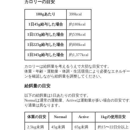
カロリーの目安
100gあたり
399kcal
1日45g給与した場合
約180kcal
1日135g給与した場合
約539kcal
1日225g給与した場合
約898kcal
1日345g給与した場合
約1,377kcal
カロリーは給餌量を考えるうえで大切な目安です。
体重・年齢・運動量・体調・生活環境により必要なエネルギー
ンを確認しながら給餌量を調整してください。
給餌量の目安
以下の給餌量は1日あたりの目安です。
Normalは通常の運動量、Activeは運動量が多い場合の目
り適量は異なります。
体重の目安
Normal
Active
1kgの使用目安
2.5kg未満
45g未満
65g未満
約15〜22日分以上