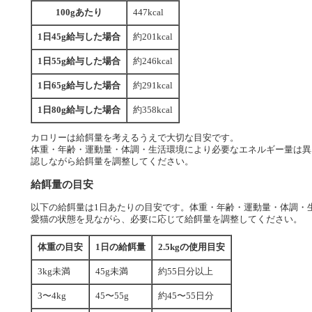
100gあたり
447kcal
1日45g給与した場合
約201kcal
1日55g給与した場合
約246kcal
1日65g給与した場合
約291kcal
1日80g給与した場合
約358kcal
カロリーは給餌量を考えるうえで大切な目安です。
体重・年齢・運動量・体調・生活環境により必要なエネルギー量は異
認しながら給餌量を調整してください。
給餌量の目安
以下の給餌量は1日あたりの目安です。体重・年齢・運動量・体調・
愛猫の状態を見ながら、必要に応じて給餌量を調整してください。
体重の目安
1日の給餌量
2.5kgの使用目安
3kg未満
45g未満
約55日分以上
3〜4kg
45〜55g
約45〜55日分