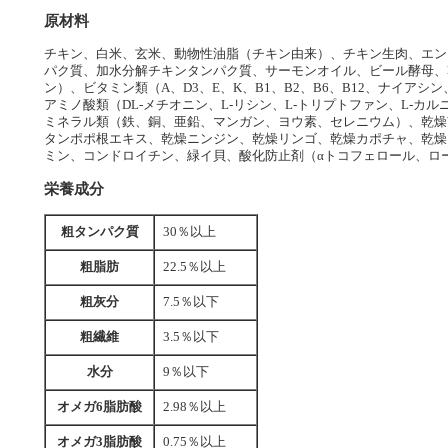
原材料
チキン、白米、玄米、動物性油脂（チキン由来）、チキン生肉、エン
パク質、加水分解チキンタンパク質、サーモンオイル、ビール酵母、
ン）、ビタミン類（A、D3、E、K、B1、B2、B6、B12、ナイア
アミノ酸類（DL-メチオニン、L-リシン、L-トリプトファン、L-
ミネラル類（鉄、銅、亜鉛、マンガン、ヨウ素、セレニウム）、乾燥南
タンポポ根エキス、乾燥ニンジン、乾燥リンゴ、乾燥カポチャ、乾燥
ミン、コンドロイチン、緑イ貝、酸化防止剤（αトコフェロール、ロ
栄養成分
粗タンパク質
30％以上
粗脂肪
22.5％以上
粗灰分
7.5％以下
粗繊維
3.5％以下
水分
9％以下
オメガ6脂肪酸
2.98％以上
オメガ3脂肪酸
0.75％以上