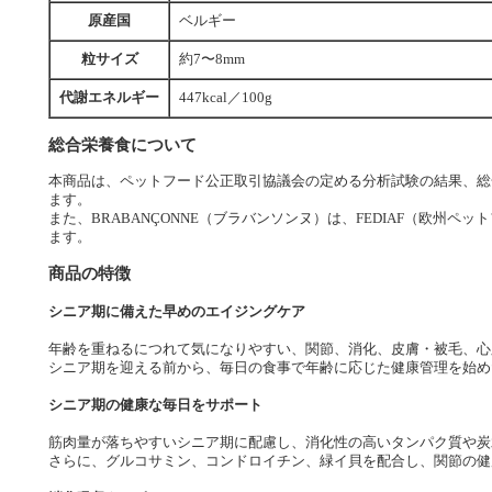
原産国
ベルギー
粒サイズ
約7〜8mm
代謝エネルギー
447kcal／100g
総合栄養食について
本商品は、ペットフード公正取引協議会の定める分析試験の結果、総
ます。
また、BRABANÇONNE（ブラバンソンヌ）は、FEDIAF（欧州
ます。
商品の特徴
シニア期に備えた早めのエイジングケア
年齢を重ねるにつれて気になりやすい、関節、消化、皮膚・被毛、心
シニア期を迎える前から、毎日の食事で年齢に応じた健康管理を始め
シニア期の健康な毎日をサポート
筋肉量が落ちやすいシニア期に配慮し、消化性の高いタンパク質や炭
さらに、グルコサミン、コンドロイチン、緑イ貝を配合し、関節の健