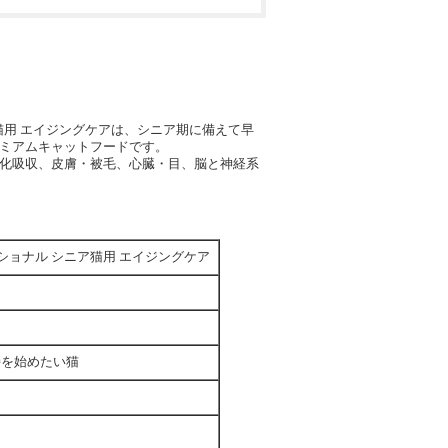
ニア猫用 エイジングケアは、シニア期に備えて早
ミアムキャットフードです。
化吸収、皮膚・被毛、心臓・目、脳と神経系
ェッショナル シニア猫用 エイジングケア
持を始めたい猫