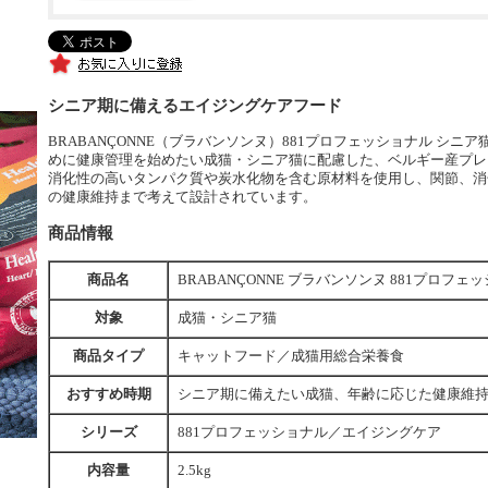
シニア期に備えるエイジングケアフード
BRABANÇONNE（ブラバンソンヌ）881プロフェッショナル シ
めに健康管理を始めたい成猫・シニア猫に配慮した、ベルギー産プレ
消化性の高いタンパク質や炭水化物を含む原材料を使用し、関節、消
の健康維持まで考えて設計されています。
商品情報
商品名
BRABANÇONNE ブラバンソンヌ 881プロフ
対象
成猫・シニア猫
商品タイプ
キャットフード／成猫用総合栄養食
おすすめ時期
シニア期に備えたい成猫、年齢に応じた健康維
シリーズ
881プロフェッショナル／エイジングケア
内容量
2.5kg