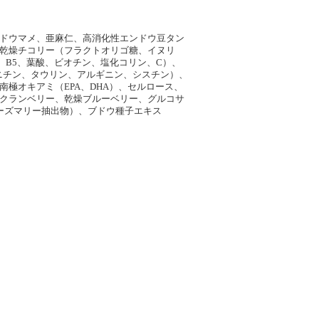
ドウマメ、亜麻仁、高消化性エンドウ豆タン
乾燥チコリー（フラクトオリゴ糖、イヌリ
シン、B5、葉酸、ビオチン、塩化コリン、C）、
カルニチン、タウリン、アルギニン、シスチン）、
極オキアミ（EPA、DHA）、セルロース、
クランベリー、乾燥ブルーベリー、グルコサ
ーズマリー抽出物）、ブドウ種子エキス