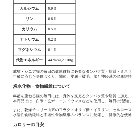
カルシウム
0.9％
リン
0.8％
カリウム
0.5％
ナトリウム
0.2％
マグネシウム
0.1％
代謝エネルギー
447kcal／100g
成猫・シニア猫の毎日の健康維持に必要なタンパク質・脂質・ミネラ
年齢に応じた身体づくり、関節、皮膚・被毛、脳と神経系の健康維持
炭水化物・食物繊維について
年齢を重ねる猫の毎日には、身体を支えるタンパク質や脂質に加え、
本商品では、白米・玄米・エンドウマメなどを使用し、毎日の活動に
また、乾燥チコリー由来のフラクトオリゴ糖・イヌリン、セルロース
水溶性食物繊維と不溶性食物繊維のバランスに配慮し、健康的な便通
カロリーの目安