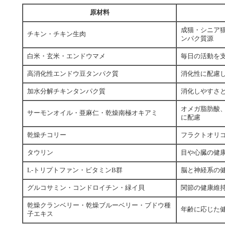
原材料
成猫・シニア
チキン・チキン生肉
ンパク質源
白米・玄米・エンドウマメ
毎日の活動を
高消化性エンドウ豆タンパク質
消化性に配慮
加水分解チキンタンパク質
消化しやすさ
オメガ脂肪酸、
サーモンオイル・亜麻仁・乾燥南極オキアミ
に配慮
乾燥チコリー
フラクトオリ
タウリン
目や心臓の健
L-トリプトファン・ビタミンB群
脳と神経系の
グルコサミン・コンドロイチン・緑イ貝
関節の健康維
乾燥クランベリー・乾燥ブルーベリー・ブドウ種
年齢に応じた
子エキス