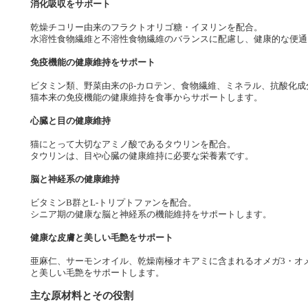
消化吸収をサポート
乾燥チコリー由来のフラクトオリゴ糖・イヌリンを配合。
水溶性食物繊維と不溶性食物繊維のバランスに配慮し、健康的な便通
免疫機能の健康維持をサポート
ビタミン類、野菜由来のβ-カロテン、食物繊維、ミネラル、抗酸化
猫本来の免疫機能の健康維持を食事からサポートします。
心臓と目の健康維持
猫にとって大切なアミノ酸であるタウリンを配合。
タウリンは、目や心臓の健康維持に必要な栄養素です。
脳と神経系の健康維持
ビタミンB群とL-トリプトファンを配合。
シニア期の健康な脳と神経系の機能維持をサポートします。
健康な皮膚と美しい毛艶をサポート
亜麻仁、サーモンオイル、乾燥南極オキアミに含まれるオメガ3・オメ
と美しい毛艶をサポートします。
主な原材料とその役割