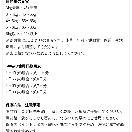
給餌量の目安
3kg未満：45g未満
3〜4kg：45〜55g
4〜5kg：55〜65g
5〜6kg：65〜80g
6kg以上：80g以上
※給餌量は1日あたりの目安です。体重・年齢・運動量・体調・生活
環境により調整してください。
※常に新鮮な水を飲めるようにしてください。
500gの使用日数目安
1日45gの場合：約11日分
1日55gの場合：約9日分
1日65gの場合：約7日分
1日80gの場合：約6日分
保存方法・注意事項
開封前：直射日光を避け、涼しく乾燥した場所に保管してください。
開封後：袋をしっかり密封し、なるべくお早めにご使用ください。
保管のポイント：湿気・酸化・虫の混入を防ぐため、密閉容器での保
管もおすすめです。