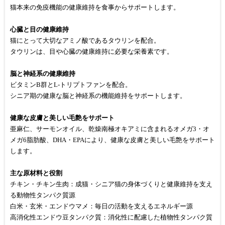
猫本来の免疫機能の健康維持を食事からサポートします。
心臓と目の健康維持
猫にとって大切なアミノ酸であるタウリンを配合。
タウリンは、目や心臓の健康維持に必要な栄養素です。
脳と神経系の健康維持
ビタミンB群とL-トリプトファンを配合。
シニア期の健康な脳と神経系の機能維持をサポートします。
健康な皮膚と美しい毛艶をサポート
亜麻仁、サーモンオイル、乾燥南極オキアミに含まれるオメガ3・オ
メガ6脂肪酸、DHA・EPAにより、健康な皮膚と美しい毛艶をサポート
します。
主な原材料と役割
チキン・チキン生肉：成猫・シニア猫の身体づくりと健康維持を支え
る動物性タンパク質源
白米・玄米・エンドウマメ：毎日の活動を支えるエネルギー源
高消化性エンドウ豆タンパク質：消化性に配慮した植物性タンパク質