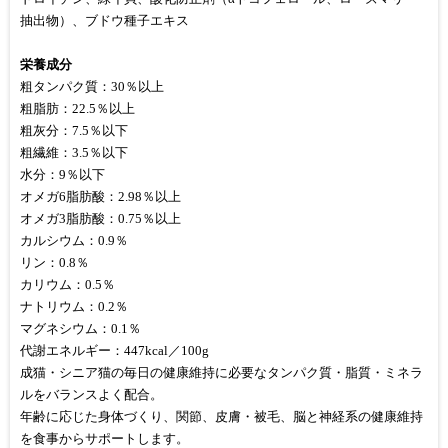
抽出物）、ブドウ種子エキス
栄養成分
粗タンパク質：30％以上
粗脂肪：22.5％以上
粗灰分：7.5％以下
粗繊維：3.5％以下
水分：9％以下
オメガ6脂肪酸：2.98％以上
オメガ3脂肪酸：0.75％以上
カルシウム：0.9％
リン：0.8％
カリウム：0.5％
ナトリウム：0.2％
マグネシウム：0.1％
代謝エネルギー：447kcal／100g
成猫・シニア猫の毎日の健康維持に必要なタンパク質・脂質・ミネラ
ルをバランスよく配合。
年齢に応じた身体づくり、関節、皮膚・被毛、脳と神経系の健康維持
を食事からサポートします。