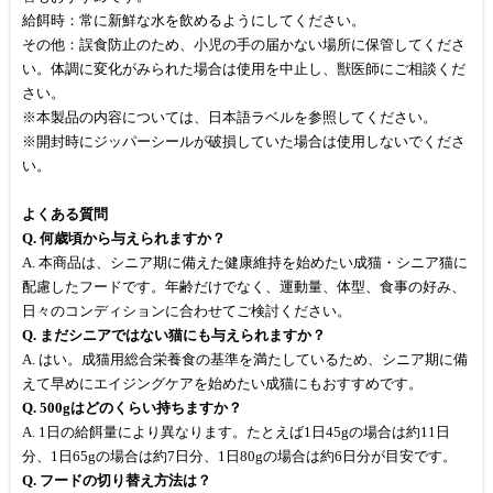
給餌時：常に新鮮な水を飲めるようにしてください。
その他：誤食防止のため、小児の手の届かない場所に保管してくださ
い。体調に変化がみられた場合は使用を中止し、獣医師にご相談くだ
さい。
※本製品の内容については、日本語ラベルを参照してください。
※開封時にジッパーシールが破損していた場合は使用しないでくださ
い。
よくある質問
Q. 何歳頃から与えられますか？
A. 本商品は、シニア期に備えた健康維持を始めたい成猫・シニア猫に
配慮したフードです。年齢だけでなく、運動量、体型、食事の好み、
日々のコンディションに合わせてご検討ください。
Q. まだシニアではない猫にも与えられますか？
A. はい。成猫用総合栄養食の基準を満たしているため、シニア期に備
えて早めにエイジングケアを始めたい成猫にもおすすめです。
Q. 500gはどのくらい持ちますか？
A. 1日の給餌量により異なります。たとえば1日45gの場合は約11日
分、1日65gの場合は約7日分、1日80gの場合は約6日分が目安です。
Q. フードの切り替え方法は？