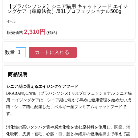
【ブラバンソンヌ】シニア猫用 キャットフード エイジ
ングケア（準療法食）/881プロフェッショナル500g
4762
2,310円
販売価格
(税込)
数量
商品説明
シニア期に備えるエイジングケアフード
BRABANÇONNE（ブラバンソンヌ）881プロフェッショナル シニア猫
用 エイジングケアは、シニア期に備えて早めに健康管理を始めたい成
猫・シニア猫に配慮した、ベルギー産プレミアムキャットフードで
す。
消化性の高いタンパク質や炭水化物を含む原材料を使用し、関節、消
化吸収、皮膚・被毛、心臓・目、脳と神経系の健康維持まで考えて設