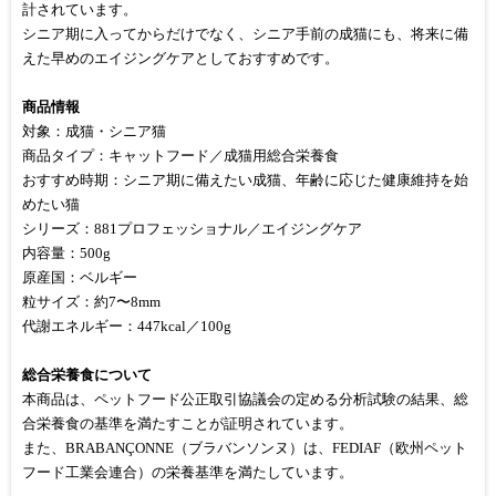
計されています。
シニア期に入ってからだけでなく、シニア手前の成猫にも、将来に備
えた早めのエイジングケアとしておすすめです。
商品情報
対象：成猫・シニア猫
商品タイプ：キャットフード／成猫用総合栄養食
おすすめ時期：シニア期に備えたい成猫、年齢に応じた健康維持を始
めたい猫
シリーズ：881プロフェッショナル／エイジングケア
内容量：500g
原産国：ベルギー
粒サイズ：約7〜8mm
代謝エネルギー：447kcal／100g
総合栄養食について
本商品は、ペットフード公正取引協議会の定める分析試験の結果、総
合栄養食の基準を満たすことが証明されています。
また、BRABANÇONNE（ブラバンソンヌ）は、FEDIAF（欧州ペット
フード工業会連合）の栄養基準を満たしています。