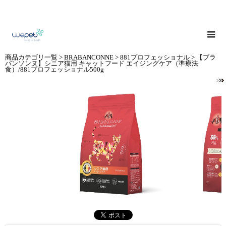
商品カテゴリ一覧
>
BRABANCONNE
>
881プロフェッショナル
> 【ブラ
バンソンヌ】シニア猫用 キャットフード エイジングケア（準療法
食）/881プロフェッショナル500g