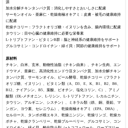
源
加水分解チキンタンパク質：消化しやすさとおいしさに配慮
サーモンオイル・亜麻仁・乾燥南極オキアミ：皮膚・被毛の健康維持
に配慮
乾燥チコリー：フラクトオリゴ糖・イヌリンを含み、腸内環境に配慮
タウリン：目や心臓の健康維持に必要な栄養素
L-トリプトファン・ビタミンB群：脳と神経系の健康維持をサポート
グルコサミン・コンドロイチン・緑イ貝：関節の健康維持をサポート
原材料
チキン、白米、玄米、動物性油脂（チキン由来）、チキン生肉、エン
ドウマメ、亜麻仁、高消化性エンドウ豆タンパク質、加水分解チキン
タンパク質、サーモンオイル、ビール酵母、乾燥チコリー（フラクト
オリゴ糖、イヌリン）、ビタミン類（A、D3、E、K、B1、B2、B6、
B12、ナイアシン、B5、葉酸、ビオチン、塩化コリン、C）、アミノ
酸類（DL-メチオニン、L-リシン、L-トリプトファン、L-カルニチン、
タウリン、アルギニン、シスチン）、ミネラル類（鉄、銅、亜鉛、マ
ンガン、ヨウ素、セレニウム）、乾燥南極オキアミ（EPA、DHA）、
セルロース、タンポポ根エキス、乾燥ニンジン、乾燥リンゴ、乾燥カ
ポチャ、乾燥クランベリー、乾燥ブルーベリー、グルコサミン、コン
ドロイチン、緑イ貝、酸化防止剤（αトコフェロール、ローズマリー