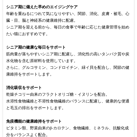
シニア期に備えた早めのエイジングケア
年齢を重ねるにつれて気になりやすい、関節、消化、皮膚・被毛、心
臓・目、脳と神経系の健康維持に配慮。
シニア期を迎える前から、毎日の食事で年齢に応じた健康管理を始め
たい猫におすすめです。
シニア期の健康な毎日をサポート
筋肉量が落ちやすいシニア期に配慮し、消化性の高いタンパク質や炭
水化物を含む原材料を使用しています。
さらに、グルコサミン、コンドロイチン、緑イ貝を配合し、関節の健
康維持をサポートします。
消化吸収をサポート
乾燥チコリー由来のフラクトオリゴ糖・イヌリンを配合。
水溶性食物繊維と不溶性食物繊維のバランスに配慮し、健康的な便通
と毛玉の排出をサポートします。
免疫機能の健康維持をサポート
ビタミン類、野菜由来のβ-カロテン、食物繊維、ミネラル、抗酸化成
分をバランスよく配合。