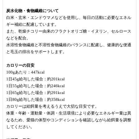
炭水化物・食物繊維について
白米・玄米・エンドウマメなどを使用し、毎日の活動に必要なエネル
ギー補給に配慮しています。
また、乾燥チコリー由来のフラクトオリゴ糖・イヌリン、セルロース
などを配合。
水溶性食物繊維と不溶性食物繊維のバランスに配慮し、健康的な便通
と毛玉の排出をサポートします。
カロリーの目安
100gあたり：447kcal
1日45g給与した場合：約201kcal
1日55g給与した場合：約246kcal
1日65g給与した場合：約291kcal
1日80g給与した場合：約358kcal
カロリーは給餌量を考えるうえで大切な目安です。
体重・年齢・運動量・体調・生活環境により必要なエネルギー量は異
なるため、愛猫の体型やコンディションを確認しながら給餌量を調整
してください。