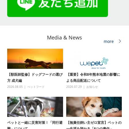
Media & News
more
【獣医師監修】ドッグフードの選び
【重要】令和8年熊本地震の影響に
方 成犬編
よる商品配送について
2026.08.05
ぺットフード
2026.07.29
お知らせ
ペットと一緒に災害対策！「同行避
【無責任飼い主ゼロ宣言】ペットの
難」について
一生涯を預かる「6つの責任」...