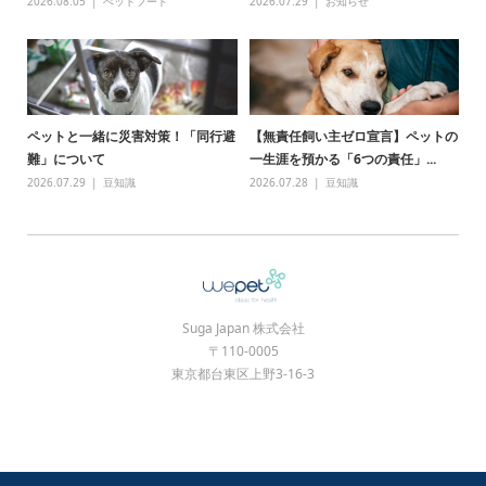
2026.08.05
ぺットフード
2026.07.29
お知らせ
ペットと一緒に災害対策！「同行避
【無責任飼い主ゼロ宣言】ペットの
難」について
一生涯を預かる「6つの責任」...
2026.07.29
豆知識
2026.07.28
豆知識
Suga Japan 株式会社
〒110-0005
東京都台東区上野3-16-3