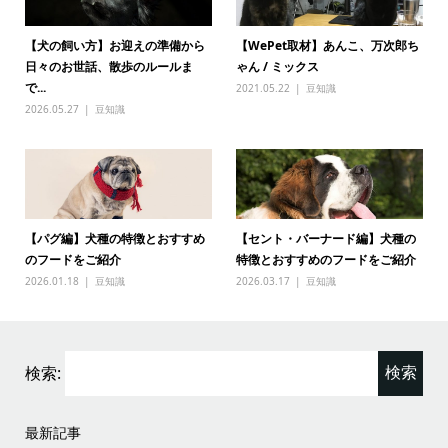
【犬の飼い方】お迎えの準備から
【WePet取材】あんこ、万次郎ち
日々のお世話、散歩のルールま
ゃん / ミックス
で...
2021.05.22
豆知識
2026.05.27
豆知識
【パグ編】犬種の特徴とおすすめ
【セント・バーナード編】犬種の
のフードをご紹介
特徴とおすすめのフードをご紹介
2026.01.18
豆知識
2026.03.17
豆知識
検索:
最新記事