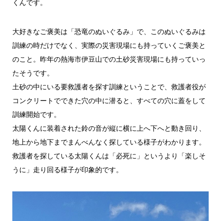
くんです。
大好きなご褒美は「恐竜のぬいぐるみ」で、このぬいぐるみは
訓練の時だけでなく、実際の災害現場にも持っていくご褒美と
のこと。昨年の熱海市伊豆山での土砂災害現場にも持っていっ
たそうです。
土砂の中にいる要救護者を探す訓練ということで、救護者役が
コンクリートでできた穴の中に潜ると、すべての穴に蓋をして
訓練開始です。
太陽くんに装着された鈴の音が縦に横に上へ下へと動き回り、
地上から地下までまんべんなく探している様子がわかります。
救護者を探している太陽くんは「必死に」というより「楽しそ
うに」走り回る様子が印象的です。