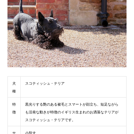
犬
スコティッシュ・テリア
種
特
黒光りする艶のある被毛とスマートが顔立ち、短足ながら
徴
も活発な動きが特徴のイギリス生まれのお洒落なテリアが
スコティッシュ・テリアです。
サ
小型犬