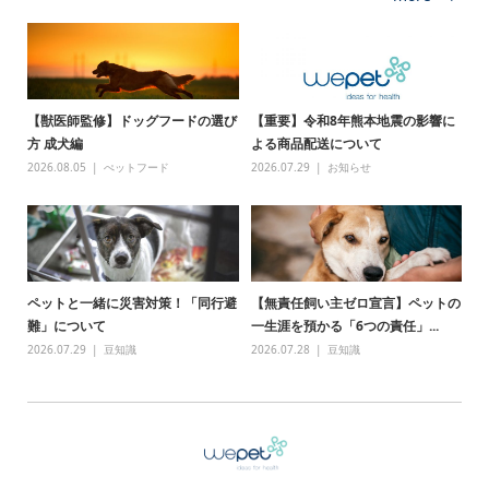
【獣医師監修】ドッグフードの選び
【重要】令和8年熊本地震の影響に
方 成犬編
よる商品配送について
2026.08.05
ぺットフード
2026.07.29
お知らせ
ペットと一緒に災害対策！「同行避
【無責任飼い主ゼロ宣言】ペットの
難」について
一生涯を預かる「6つの責任」...
2026.07.29
豆知識
2026.07.28
豆知識