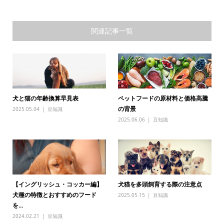
関連記事一覧
犬と猫の年齢換算早見表
ペットフードの原材料と価格高騰
の背景
2025.05.04
豆知識
2025.06.06
豆知識
【イングリッシュ・コッカー編】
犬猫を多頭飼育する際の注意点
犬種の特徴とおすすめのフード
2025.05.15
豆知識
を...
2024.02.21
豆知識