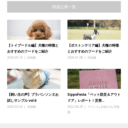
関連記事一覧
【トイプードル編】犬種の特徴と
【ボストンテリア編】犬種の特徴
おすすめのフードをご紹介
とおすすめのフードをご紹介
2026.05.15
豆知識
2026.01.08
豆知識
【飼い主の声】ブラバンソンヌお
SippoFesta「ペット防災＆アウト
試しサンプル vol.6
ドア」レポート！災害...
2022.03.23
豆知識
2022.06.29
イベント
,
お知らせ
,
豆知
識