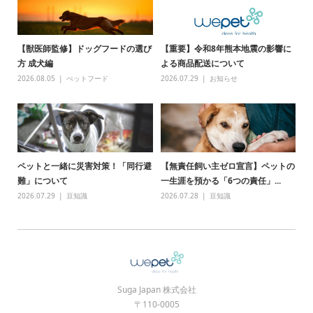
【獣医師監修】ドッグフードの選び
【重要】令和8年熊本地震の影響に
方 成犬編
よる商品配送について
2026.08.05
ぺットフード
2026.07.29
お知らせ
ペットと一緒に災害対策！「同行避
【無責任飼い主ゼロ宣言】ペットの
難」について
一生涯を預かる「6つの責任」...
2026.07.29
豆知識
2026.07.28
豆知識
Suga Japan 株式会社
〒110-0005