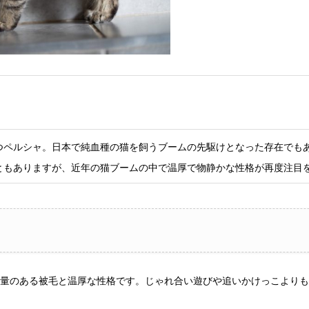
つペルシャ。日本で純血種の猫を飼うブームの先駆けとなった存在でも
ともありますが、近年の猫ブームの中で温厚で物静かな性格が再度注目
量のある被毛と温厚な性格です。じゃれ合い遊びや追いかけっこよりも