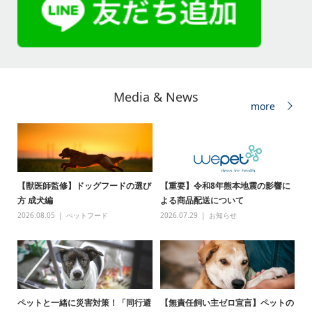
Media & News
more
【獣医師監修】ドッグフードの選び
【重要】令和8年熊本地震の影響に
方 成犬編
よる商品配送について
2026.08.05
ぺットフード
2026.07.29
お知らせ
ペットと一緒に災害対策！「同行避
【無責任飼い主ゼロ宣言】ペットの