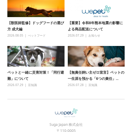
【獣医師監修】ドッグフードの選び
【重要】令和8年熊本地震の影響に
方 成犬編
よる商品配送について
2026.08.05
ぺットフード
2026.07.29
お知らせ
ペットと一緒に災害対策！「同行避
【無責任飼い主ゼロ宣言】ペットの
難」について
一生涯を預かる「6つの責任」...
2026.07.29
豆知識
2026.07.28
豆知識
Suga Japan 株式会社
〒110-0005