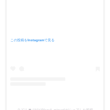
この投稿をInstagramで見る
ラズリ ❤︎ ぴの(@lazuli_minuet)がシェアした投稿