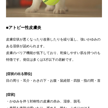
■アトピー性皮膚炎
皮膚症状が悪くなったり改善したりを繰り返し、強いかゆみの
ある湿疹が認められます。
皮膚のバリア機能が低下しており、乾燥しやすい肌を持つのも
特徴です。発症は多くは3才以下の若齢です。
[症状の出る部位]
目の周り・耳介・わきの下・お腹・鼠経部・四肢・指の間・首
[症状]
・かゆみを伴う対称性の皮膚の赤み、湿疹、脱毛
・患部を後肢で掻いたり、舐める、噛む、こすりつける