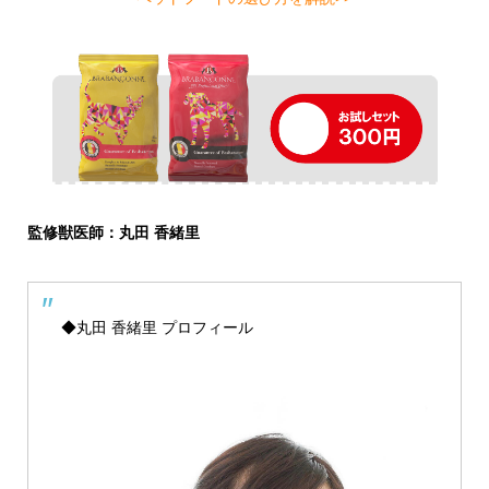
監修獣医師：丸田 香緒里
◆丸田 香緒里 プロフィール