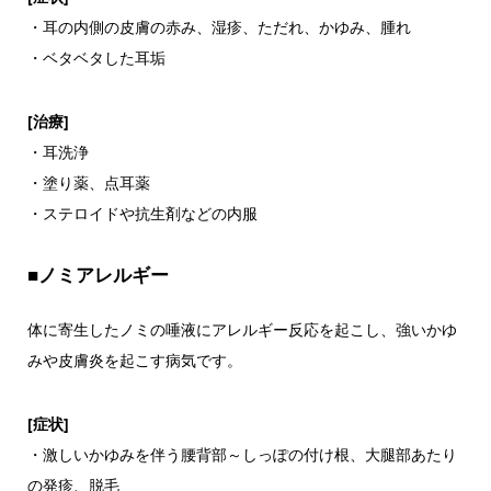
・耳の内側の皮膚の赤み、湿疹、ただれ、かゆみ、腫れ
・ベタベタした耳垢
[治療]
・耳洗浄
・塗り薬、点耳薬
・ステロイドや抗生剤などの内服
■ノミアレルギー
体に寄生したノミの唾液にアレルギー反応を起こし、強いかゆ
みや皮膚炎を起こす病気です。
[症状]
・激しいかゆみを伴う腰背部～しっぽの付け根、大腿部あたり
の発疹、脱毛