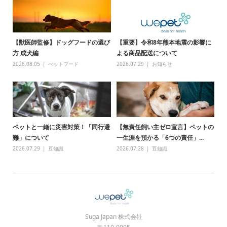
【獣医師監修】ドッグフードの選び
【重要】令和8年熊本地震の影響に
方 成犬編
よる商品配送について
2026.08.05
ぺットフード
2026.07.29
お知らせ
ペットと一緒に災害対策！「同行避
【無責任飼い主ゼロ宣言】ペットの
難」について
一生涯を預かる「6つの責任」...
2026.07.29
豆知識
2026.07.28
豆知識
Suga Japan 株式会社