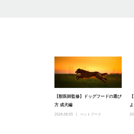
【獣医師監修】ドッグフードの選び
【
方 成犬編
よ
2026.08.05
ぺットフード
20