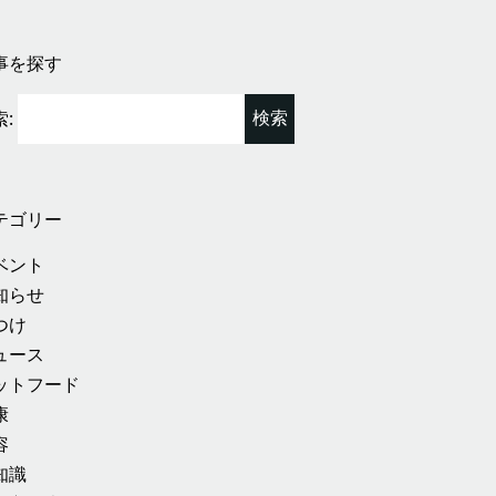
事を探す
:
テゴリー
ベント
知らせ
つけ
ュース
ットフード
康
容
知識