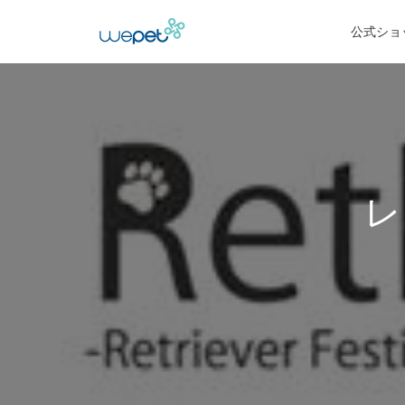
公式ショ
レ