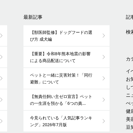
最新記事
記
検索
【獣医師監修】ドッグフードの選
び方 成犬編
【重要】令和8年熊本地震の影響
カ
による商品配送について
イ
ペットと一緒に災害対策！「同行
お
避難」について
し
ニ
【無責任飼い主ゼロ宣言】ペット
ぺ
の一生涯を預かる「6つの責...
健
今見られている「人気記事ランキ
美
ング」2026年7月版
豆