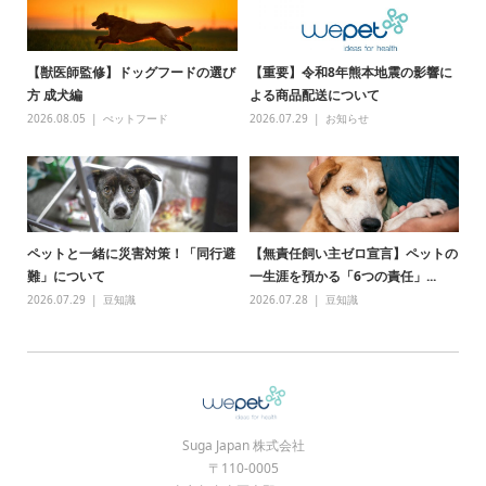
【獣医師監修】ドッグフードの選び
【重要】令和8年熊本地震の影響に
方 成犬編
よる商品配送について
2026.08.05
ぺットフード
2026.07.29
お知らせ
ペットと一緒に災害対策！「同行避
【無責任飼い主ゼロ宣言】ペットの
難」について
一生涯を預かる「6つの責任」...
2026.07.29
豆知識
2026.07.28
豆知識
Suga Japan 株式会社
〒110-0005