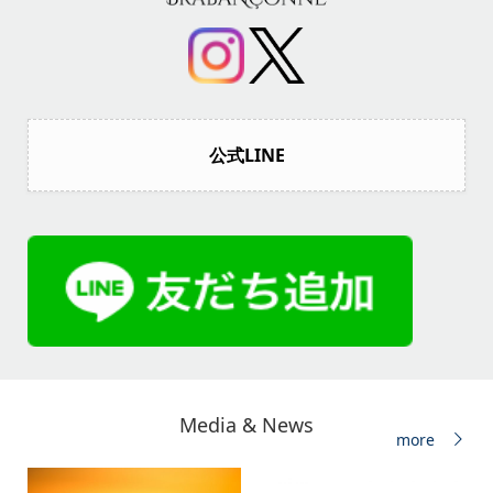
公式LINE
Media & News
more