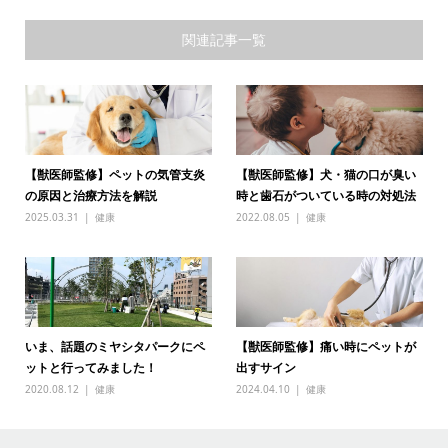
関連記事一覧
【獣医師監修】ペットの気管支炎
【獣医師監修】犬・猫の口が臭い
の原因と治療方法を解説
時と歯石がついている時の対処法
2025.03.31
健康
2022.08.05
健康
いま、話題のミヤシタパークにペ
【獣医師監修】痛い時にペットが
ットと行ってみました！
出すサイン
2020.08.12
健康
2024.04.10
健康