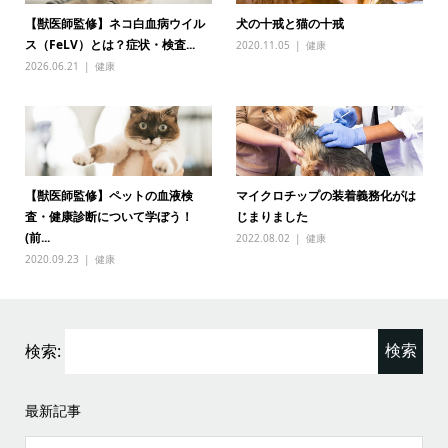
【獣医師監修】ネコ白血病ウイル
犬の十戒と猫の十戒
ス（FeLV）とは？症状・検査...
2020.11.05
健康
2026.06.21
健康
【獣医師監修】ペットの血液検
マイクロチップの装着義務化がは
査・健康診断について学ぼう！
じまりました
(前...
2022.08.02
健康
2020.09.23
健康
検索:
最新記事