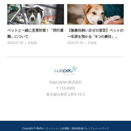
ペットと一緒に災害対策！「同行避
【無責任飼い主ゼロ宣言】ペットの
難」について
一生涯を預かる「6つの責任」...
2026.07.29
豆知識
2026.07.28
豆知識
Suga Japan 株式会社
〒110-0005
東京都台東区上野3-16-3
Copyright © WePet（ウィペット）公式通販｜獣医師監修プレミアムペットフード