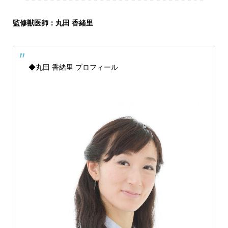
監修獣医師：丸田 香緒里
◆丸田 香緒里 プロフィール