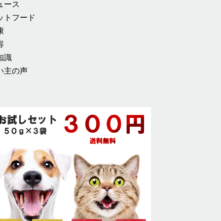
ュース
ットフード
康
容
知識
い主の声