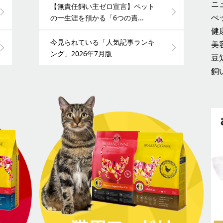
ニ
【無責任飼い主ゼロ宣言】ペット
ぺ
の一生涯を預かる「6つの責...
健
今見られている「人気記事ランキ
美
ング」2026年7月版
豆
飼