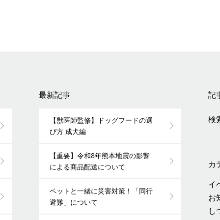
最新記事
記
検索
【獣医師監修】ドッグフードの選
び方 成犬編
【重要】令和8年熊本地震の影響
カ
による商品配送について
イ
ペットと一緒に災害対策！「同行
お
避難」について
し