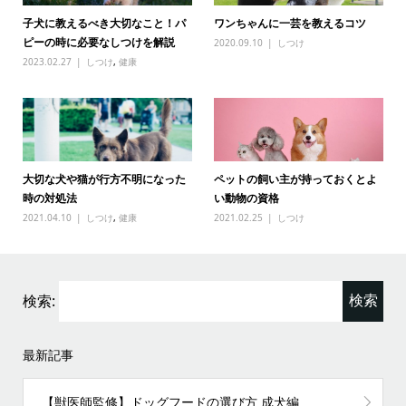
子犬に教えるべき大切なこと！パ
ワンちゃんに一芸を教えるコツ
ピーの時に必要なしつけを解説
2020.09.10
しつけ
2023.02.27
しつけ
,
健康
大切な犬や猫が行方不明になった
ペットの飼い主が持っておくとよ
時の対処法
い動物の資格
2021.04.10
しつけ
,
健康
2021.02.25
しつけ
検索:
最新記事
【獣医師監修】ドッグフードの選び方 成犬編