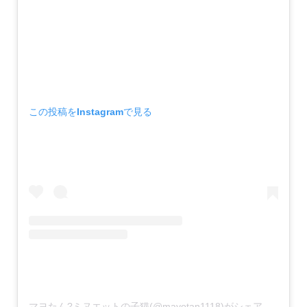
この投稿をInstagramで見る
マヨたん?ミヌエットの子猫(@mayotan1118)がシェアした投稿