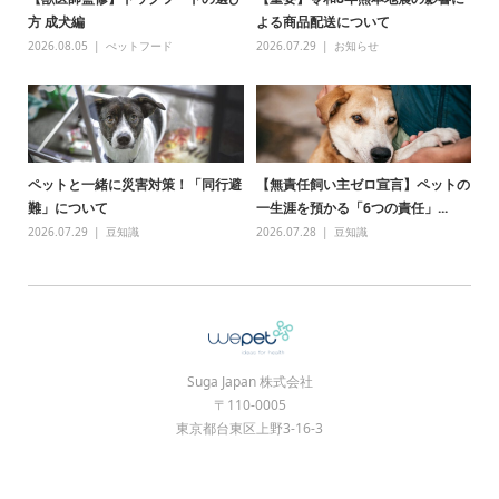
方 成犬編
よる商品配送について
2026.08.05
ぺットフード
2026.07.29
お知らせ
ペットと一緒に災害対策！「同行避
【無責任飼い主ゼロ宣言】ペットの
難」について
一生涯を預かる「6つの責任」...
2026.07.29
豆知識
2026.07.28
豆知識
Suga Japan 株式会社
〒110-0005
東京都台東区上野3-16-3