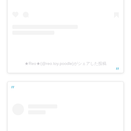
★Reo★(@reo.toy.poodle)がシェアした投稿