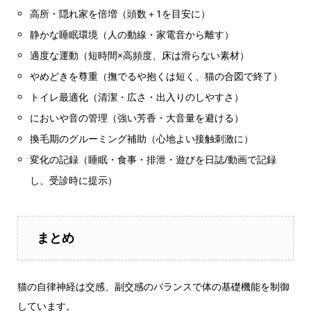
高所・隠れ家を倍増（頭数＋1を目安に）
静かな睡眠環境（人の動線・家電音から離す）
適度な運動（短時間×高頻度、床は滑らない素材）
やめどきを尊重（撫でるや抱くは短く、猫の合図で終了）
トイレ最適化（清潔・広さ・出入りのしやすさ）
においや音の管理（強い芳香・大音量を避ける）
換毛期のグルーミング補助（心地よい接触刺激に）
変化の記録（睡眠・食事・排泄・遊びを日誌/動画で記録
し、受診時に提示）
まとめ
猫の自律神経は交感、副交感のバランスで体の基礎機能を制御
しています。