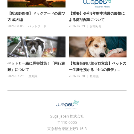
【獣医師監修】ドッグフードの選び
【重要】令和8年熊本地震の影響に
方 成犬編
よる商品配送について
2026.08.05
ぺットフード
2026.07.29
お知らせ
ペットと一緒に災害対策！「同行避
【無責任飼い主ゼロ宣言】ペットの
難」について
一生涯を預かる「6つの責任」...
2026.07.29
豆知識
2026.07.28
豆知識
Suga Japan 株式会社
〒110-0005
東京都台東区上野3-16-3