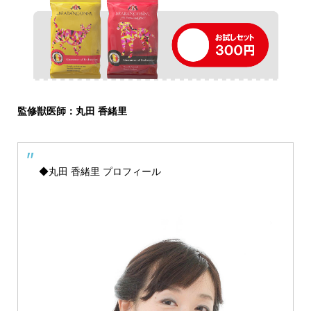
監修獣医師：丸田 香緒里
◆丸田 香緒里 プロフィール