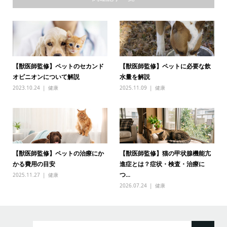
【獣医師監修】ペットのセカンド
【獣医師監修】ペットに必要な飲
オピニオンについて解説
水量を解説
2023.10.24
健康
2025.11.09
健康
【獣医師監修】ペットの治療にか
【獣医師監修】猫の甲状腺機能亢
かる費用の目安
進症とは？症状・検査・治療に
つ...
2025.11.27
健康
2026.07.24
健康