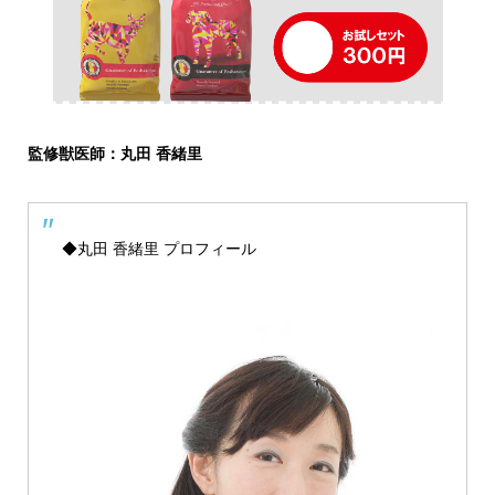
監修獣医師：丸田 香緒里
◆丸田 香緒里 プロフィール