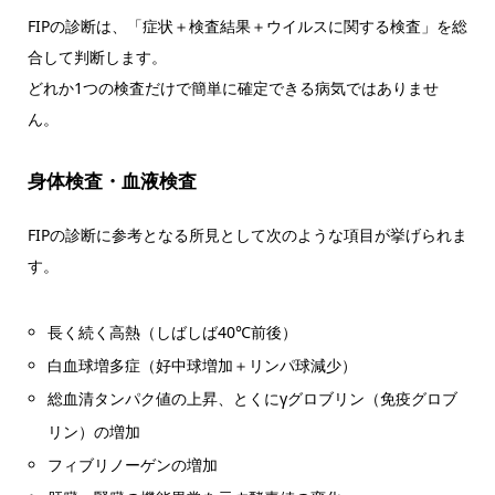
FIPの診断は、「症状＋検査結果＋ウイルスに関する検査」を総
合して判断します。
どれか1つの検査だけで簡単に確定できる病気ではありませ
ん。
身体検査・血液検査
FIPの診断に参考となる所見として次のような項目が挙げられま
す。
長く続く高熱（しばしば40℃前後）
白血球増多症（好中球増加＋リンパ球減少）
総血清タンパク値の上昇、とくにγグロブリン（免疫グロブ
リン）の増加
フィブリノーゲンの増加