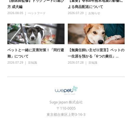
【獣医師監修】ドッグフードの選び
【重要】令和8年熊本地震の影響に
方 成犬編
よる商品配送について
2026.08.05
ぺットフード
2026.07.29
お知らせ
ペットと一緒に災害対策！「同行避
【無責任飼い主ゼロ宣言】ペットの
難」について
一生涯を預かる「6つの責任」...
2026.07.29
豆知識
2026.07.28
豆知識
Suga Japan 株式会社
〒110-0005
東京都台東区上野3-16-3