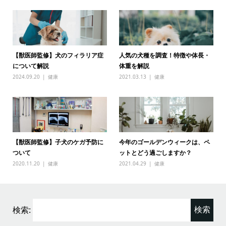
【獣医師監修】犬のフィラリア症
人気の犬種を調査！特徴や体長・
について解説
体重を解説
2024.09.20
健康
2021.03.13
健康
【獣医師監修】子犬のケガ予防に
今年のゴールデンウィークは、ペ
ついて
ットとどう過ごしますか？
2020.11.20
健康
2021.04.29
健康
検索: