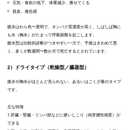
元気・食欲の低下、体重減少、痩せてくる
貧血、倦怠感
腹水はわら色〜透明で、タンパク質濃度が高く、しばしば胸に
も水（胸水）がたまって呼吸困難を起こします。
腹水型は比較的診断がつきやすい一方で、予後はきわめて悪
く、多くが数週間〜数か月で死亡するとされています。
2）ドライタイプ（乾燥型／臓器型）
腹水や胸水がほとんど見られない、あるいはごく少量のタイプ
です。
主な特徴
1.肝臓・腎臓・リンパ節などに硬いしこり（肉芽腫性病変）が
できる