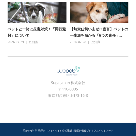
ペットと一緒に災害対策！「同行避
【無責任飼い主ゼロ宣言】ペットの
難」について
一生涯を預かる「6つの責任」...
2026.07.29
豆知識
2026.07.28
豆知識
Suga Japan 株式会社
〒110-0005
東京都台東区上野3-16-3
Copyright © WePet（ウィペット）公式通販｜獣医師監修プレミアムペットフード