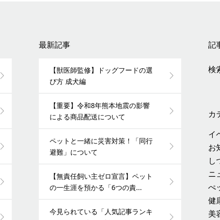
最新記事
記
検索
【獣医師監修】ドッグフードの選
び方 成犬編
【重要】令和8年熊本地震の影響
カ
による商品配送について
イ
ペットと一緒に災害対策！「同行
お
避難」について
し
ニ
【無責任飼い主ゼロ宣言】ペット
ぺ
の一生涯を預かる「6つの責...
健
今見られている「人気記事ランキ
美