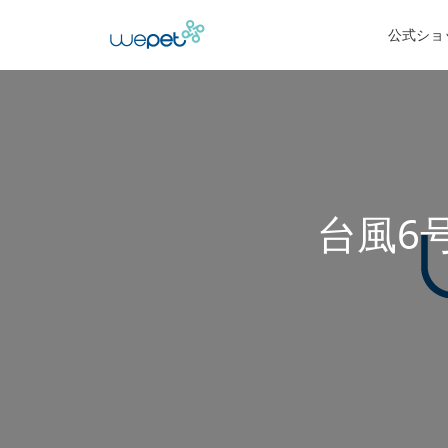
公式ショ
台風6