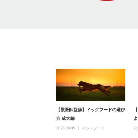
【獣医師監修】ドッグフードの選び
【
方 成犬編
よ
2026.08.05
ぺットフード
20