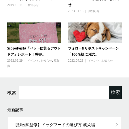
せ
2019.10.11
お知らせ
2023.01.16
お知らせ
SippoFesta「ペット防災＆アウト
フォロー&リポストキャンペーン
ドア」レポート！災害...
「100名様にお試...
2022.06.29
イベント
,
お知らせ
,
豆知
2022.04.28
イベント
,
お知らせ
識
検索:
最新記事
【獣医師監修】ドッグフードの選び方 成犬編