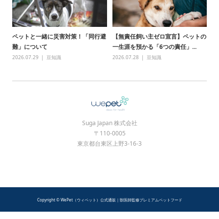
ペットと一緒に災害対策！「同行避
【無責任飼い主ゼロ宣言】ペットの
難」について
一生涯を預かる「6つの責任」...
2026.07.29
豆知識
2026.07.28
豆知識
Suga Japan 株式会社
〒110-0005
東京都台東区上野3-16-3
Copyright © WePet（ウィペット）公式通販｜獣医師監修プレミアムペットフード