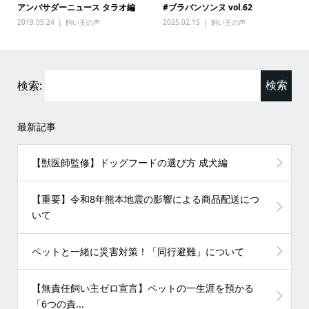
アンバサダーニュース タラオ編
#ブラバンソンヌ vol.62
2019.05.24
飼い主の声
2025.02.15
飼い主の声
検索:
最新記事
【獣医師監修】ドッグフードの選び方 成犬編
【重要】令和8年熊本地震の影響による商品配送につ
いて
ペットと一緒に災害対策！「同行避難」について
【無責任飼い主ゼロ宣言】ペットの一生涯を預かる
「6つの責...