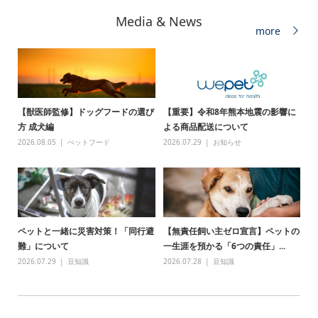
Media & News
more
【獣医師監修】ドッグフードの選び
【重要】令和8年熊本地震の影響に
方 成犬編
よる商品配送について
2026.08.05
ぺットフード
2026.07.29
お知らせ
ペットと一緒に災害対策！「同行避
【無責任飼い主ゼロ宣言】ペットの
難」について
一生涯を預かる「6つの責任」...
2026.07.29
豆知識
2026.07.28
豆知識