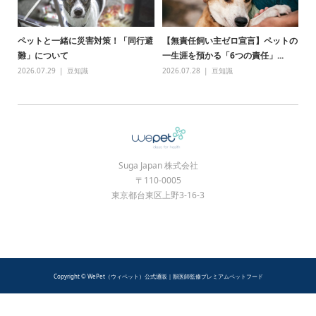
ペットと一緒に災害対策！「同行避
【無責任飼い主ゼロ宣言】ペットの
難」について
一生涯を預かる「6つの責任」...
2026.07.29
豆知識
2026.07.28
豆知識
Suga Japan 株式会社
〒110-0005
東京都台東区上野3-16-3
Copyright © WePet（ウィペット）公式通販｜獣医師監修プレミアムペットフード