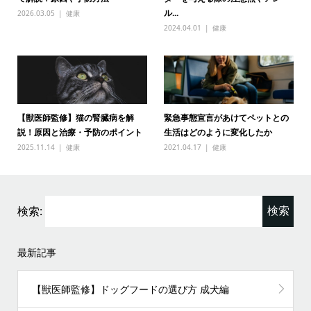
ル...
2026.03.05
健康
2024.04.01
健康
【獣医師監修】猫の腎臓病を解
緊急事態宣言があけてペットとの
説！原因と治療・予防のポイント
生活はどのように変化したか
2025.11.14
健康
2021.04.17
健康
検索:
最新記事
【獣医師監修】ドッグフードの選び方 成犬編