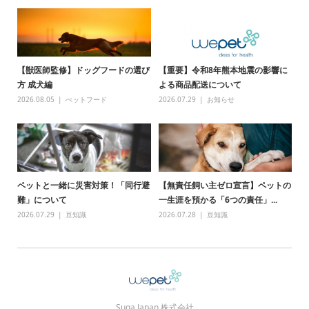
【獣医師監修】ドッグフードの選び
【重要】令和8年熊本地震の影響に
方 成犬編
よる商品配送について
2026.08.05
ぺットフード
2026.07.29
お知らせ
ペットと一緒に災害対策！「同行避
【無責任飼い主ゼロ宣言】ペットの
難」について
一生涯を預かる「6つの責任」...
2026.07.29
豆知識
2026.07.28
豆知識
Suga Japan 株式会社