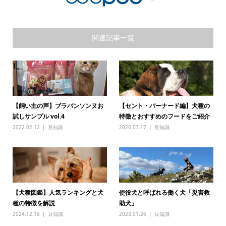
関連記事一覧
【飼い主の声】ブラバンソンヌお
【セント・バーナード編】犬種の
試しサンプル vol.4
特徴とおすすめのフードをご紹介
2022.02.12
豆知識
2026.03.17
豆知識
【犬種図鑑】人気ランキングと犬
使役犬と呼ばれる働く犬「災害救
種の特徴を解説
助犬」
2024.12.16
豆知識
2023.01.26
豆知識