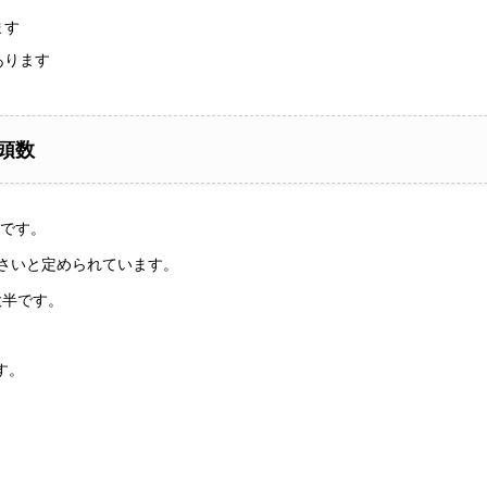
ます
あります
頭数
です。
小さいと定められています。
大半です。
す。