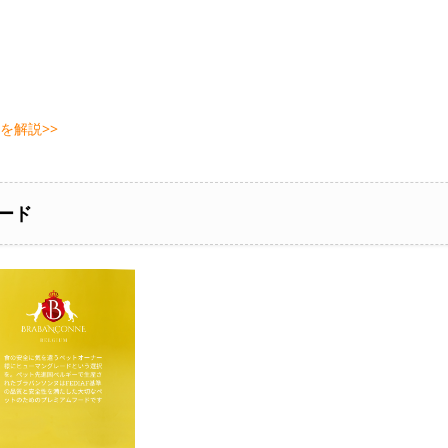
を解説>>
ード