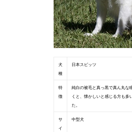
犬
日本スピッツ
種
特
純白の被毛と真っ黒で真ん丸な
徴
くと、懐かしいと感じる方も多
た。
サ
中型犬
イ