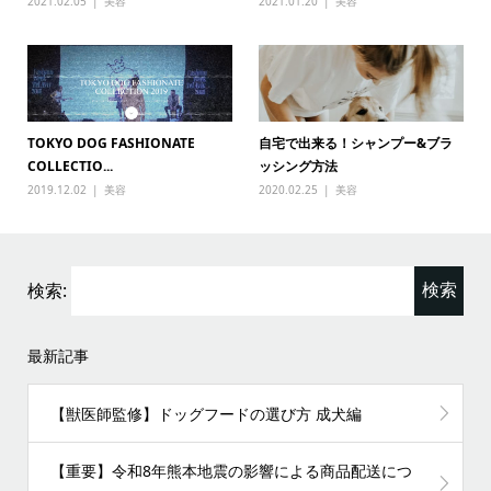
2021.02.05
美容
2021.01.20
美容
TOKYO DOG FASHIONATE
自宅で出来る！シャンプー&ブラ
COLLECTIO...
ッシング方法
2019.12.02
美容
2020.02.25
美容
検索:
最新記事
【獣医師監修】ドッグフードの選び方 成犬編
【重要】令和8年熊本地震の影響による商品配送につ