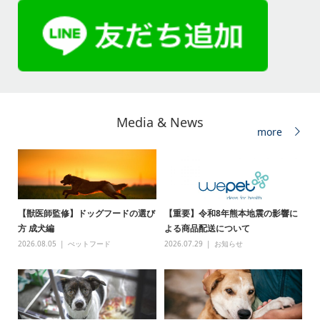
Media & News
more
【獣医師監修】ドッグフードの選び
【重要】令和8年熊本地震の影響に
方 成犬編
よる商品配送について
2026.08.05
ぺットフード
2026.07.29
お知らせ
メディア
犬用お試しセット
猫用お試しセット
メルマガ