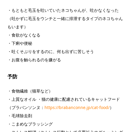
・もともと毛玉を吐いていたネコちゃんが、吐かなくなった
（吐かずに毛玉をウンチと一緒に排泄するタイプのネコちゃん
もいます）
・食欲がなくなる
・下痢や便秘
・吐くそぶりをするのに、何も出ずに苦しそう
・お腹を触られるのを嫌がる
予防
・食物繊維（猫草など）
・上質なオイル ・猫の健康に配慮されているキャットフード
（ブラバンソンヌ：
https://brabanconne.jp/cat-food/
）
・毛球除去剤
・こまめなブラッシング