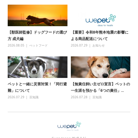
【獣医師監修】ドッグフードの選び
【重要】令和8年熊本地震の影響に
方 成犬編
よる商品配送について
2026.08.05
ぺットフード
2026.07.29
お知らせ
ペットと一緒に災害対策！「同行避
【無責任飼い主ゼロ宣言】ペットの
難」について
一生涯を預かる「6つの責任」...
2026.07.29
豆知識
2026.07.28
豆知識
メディア
犬用お試しセット
猫用お試しセット
メルマガ