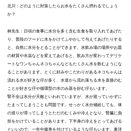
北川：どのように対策したらお水をたくさん摂れるでしょう
か？
林先生：日頃の食事に水分を多く含む生食を取り入れてあげた
り、普段のフードに水をかけてふやかして与えてあげたりする
と、自然に水分をとることができます。水飲み場の場所やお皿
の材質や水温などを変えてあげると、飲み方が変わってデリケ
ートなワンちゃんネコちゃんなどもたくさん水を飲むようにな
ることがあります。とくに好みやこだわりがあるネコちゃんは
流れる水が好きな仔が多く、水道から流れ落ちる水を直接のむ
ことが好きな仔や循環型の水のみ器を好む仔もいます。
腎不全は水分が天敵といわれていますが、水が巡っていかずに
たまってしまうことも問題です。せっかく水分補給しても、体
の巡りが滞ってしまうとただのむくみや冷えとなり、腎臓に負
担をかけていることがあります。下半身の冷えをとってあげる
といいので、一年中腹巻を付けているような仔もいます。東洋