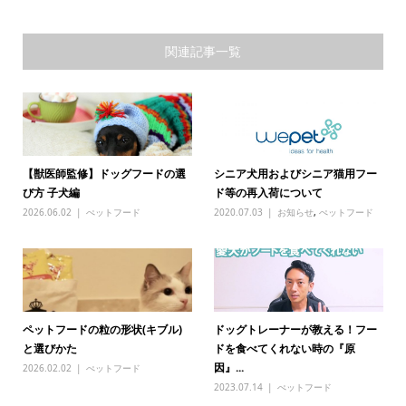
関連記事一覧
【獣医師監修】ドッグフードの選
シニア犬用およびシニア猫用フー
び方 子犬編
ド等の再入荷について
2026.06.02
ぺットフード
2020.07.03
お知らせ
,
ぺットフード
ペットフードの粒の形状(キブル)
ドッグトレーナーが教える！フー
と選びかた
ドを食べてくれない時の『原
因』...
2026.02.02
ぺットフード
2023.07.14
ぺットフード