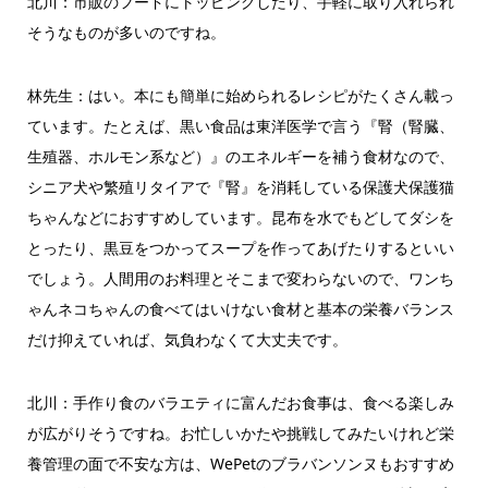
北川：市販のフードにトッピングしたり、手軽に取り入れられ
そうなものが多いのですね。
林先生：はい。本にも簡単に始められるレシピがたくさん載っ
ています。たとえば、黒い食品は東洋医学で言う『腎（腎臓、
生殖器、ホルモン系など）』のエネルギーを補う食材なので、
シニア犬や繁殖リタイアで『腎』を消耗している保護犬保護猫
ちゃんなどにおすすめしています。昆布を水でもどしてダシを
とったり、黒豆をつかってスープを作ってあげたりするといい
でしょう。人間用のお料理とそこまで変わらないので、ワンち
ゃんネコちゃんの食べてはいけない食材と基本の栄養バランス
だけ抑えていれば、気負わなくて大丈夫です。
北川：手作り食のバラエティに富んだお食事は、食べる楽しみ
が広がりそうですね。お忙しいかたや挑戦してみたいけれど栄
養管理の面で不安な方は、WePetのブラバンソンヌもおすすめ