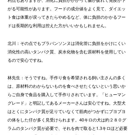
利点もありますが、消化に負担がかかって腸が疲れて免疫が下
がる可能性があります。フードの成分値をよく見て、ダイエッ
ト食は体重が戻ってきたらやめるなど、体に負担のかかるフー
ドは長期的な利用は控えた方がいいかもしれません。
北川：その点でもブラバンソンヌは消化管に負担をかけにくい
消化性の高いタンパク質、炭水化物を含む原材料を使用してい
るので安心ですね。
林先生：そうですね。手作り食を希望される飼い主さんの多く
は、原材料のわからないものを食べさせたくないという思いか
らご自身で食品を購入して手作りされています。「ヒューマン
グレード」と明記してあるメーカーさんは安心ですね。大型犬
はとくにタンパク質が足りていなくて筋肉がつかずにブヨブヨ
の体をした仔が多く見受けられます。40キロの犬は約２８０グ
ラムのタンパク質が必要で、それを肉で取ると1.3キロほど必要