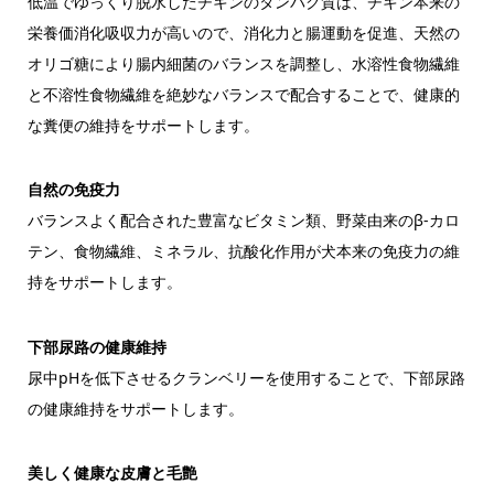
低温でゆっくり脱水したチキンのタンパク質は、チキン本来の
栄養価消化吸収力が高いので、消化力と腸運動を促進、天然の
オリゴ糖により腸内細菌のバランスを調整し、水溶性食物繊維
と不溶性食物繊維を絶妙なバランスで配合することで、健康的
な糞便の維持をサポートします。
自然の免疫力
バランスよく配合された豊富なビタミン類、野菜由来のβ-カロ
テン、食物繊維、ミネラル、抗酸化作用が犬本来の免疫力の維
持をサポートします。
下部尿路の健康維持
尿中pHを低下させるクランベリーを使用することで、下部尿路
の健康維持をサポートします。
美しく健康な皮膚と毛艶