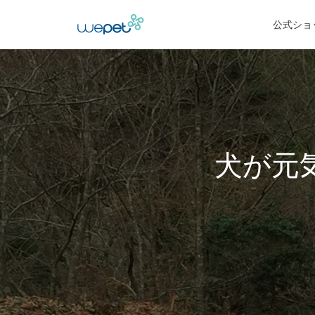
公式ショ
犬が元